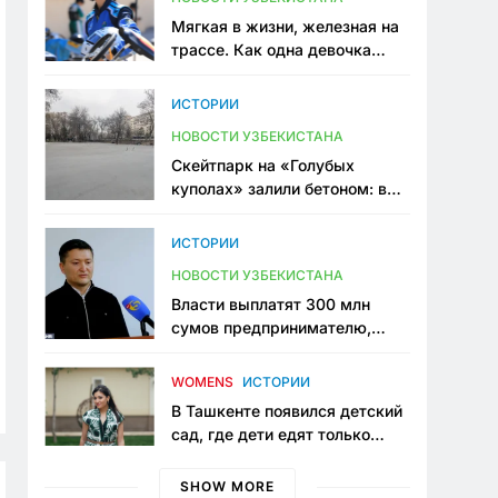
Мягкая в жизни, железная на
трассе. Как одна девочка
переписывает автоспорт в
Узбекистане
ИСТОРИИ
НОВОСТИ УЗБЕКИСТАНА
Скейтпарк на «Голубых
куполах» залили бетоном: в
центре Ташкента исчезло ещё
одно общественное
ИСТОРИИ
пространство
НОВОСТИ УЗБЕКИСТАНА
Власти выплатят 300 млн
сумов предпринимателю,
который провёл пять лет в
тюрьме по незаконному
WOMENS
ИСТОРИИ
приговору
В Ташкенте появился детский
сад, где дети едят только
полезную еду. Его открыла
мама, которая устала просить
SHOW MORE