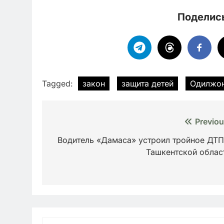
Поделись
Tagged:
закон
защита детей
Одилжон
Навигация
Previou
по
Водитель «Дамаса» устроил тройное ДТП
Ташкентской облас
записям