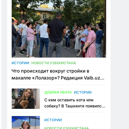
ИСТОРИИ
НОВОСТИ УЗБЕКИСТАНА
Что происходит вокруг стройки в
махалле «Лолазор»? Редакция Vaib.uz
встретилась со всеми сторонами
конфликта
ДОБРАЯ ЛЕНТА
ИСТОРИИ
С кем оставить кота или
собаку? В Ташкенте появился
первый сервис зоонянь
ИСТОРИИ
НОВОСТИ УЗБЕКИСТАНА