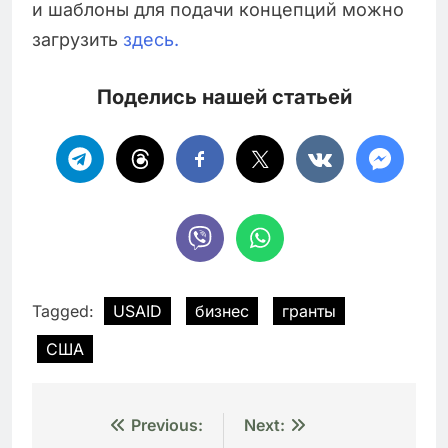
и шаблоны для подачи концепций можно
загрузить
здесь.
Поделись нашей статьей
Tagged:
USAID
бизнес
гранты
США
Навигация
Previous:
Next: