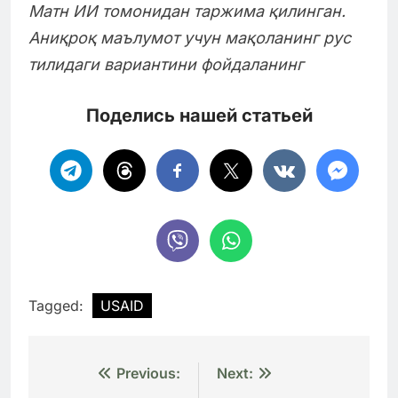
Матн ИИ томонидан таржима қилинган.
Аниқроқ маълумот учун мақоланинг рус
тилидаги вариантини фойдаланинг
Поделись нашей статьей
Tagged:
USAID
Навигация
Previous:
Next: