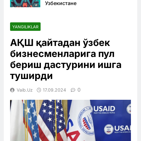
Узбекистане
YANGILIKLAR
АҚШ қайтадан ўзбек
бизнесменларига пул
бериш дастурини ишга
туширди
0
Vaib.uz
17.09.2024