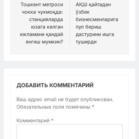
по
Тошкент метроси
АҚШ қайтадан
чокка чукмоқда:
ўзбек
записям
станцияларда
бизнесменларига
юзага келган
пул бериш
юкламани қандай
дастурини ишга
енгиш мумкин?
туширди
ДОБАВИТЬ КОММЕНТАРИЙ
Ваш адрес email не будет опубликован.
Обязательные поля помечены
*
Комментарий
*