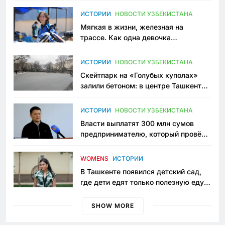
ИСТОРИИ
НОВОСТИ УЗБЕКИСТАНА
Мягкая в жизни, железная на
трассе. Как одна девочка
переписывает автоспорт в
Узбекистане
ИСТОРИИ
НОВОСТИ УЗБЕКИСТАНА
Скейтпарк на «Голубых куполах»
залили бетоном: в центре Ташкента
исчезло ещё одно общественное
пространство
ИСТОРИИ
НОВОСТИ УЗБЕКИСТАНА
Власти выплатят 300 млн сумов
предпринимателю, который провёл
пять лет в тюрьме по незаконному
приговору
WOMENS
ИСТОРИИ
В Ташкенте появился детский сад,
где дети едят только полезную еду.
Его открыла мама, которая устала
просить «кашу без сахара»
SHOW MORE