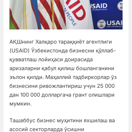
АҚШнинг Халқаро тараққиёт агентлиги
(USAID) Ўзбекистонда бизнесни қўллаб-
қувватлаш лойиҳаси доирасида
аризаларни қабул қилиш бошланганини
эълон қилди. Маҳаллий тадбиркорлар ўз
бизнесини ривожлантириш учун 25 000
дан 100 000 долларгача грант олишлари
мумкин.
Ташаббус бизнес муҳитини яхшилаш ва
асосий секторларда ўсишни