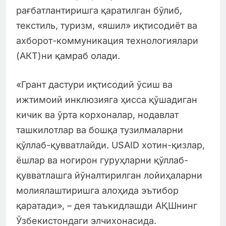
рағбатлантиришга қаратилган бўлиб,
текстиль, туризм, «яшил» иқтисодиёт ва
ахборот-коммуникация технологиялари
(АКТ)ни қамраб олади.
«Грант дастури иқтисодий ўсиш ва
ижтимоий инклюзияга ҳисса қўшадиган
кичик ва ўрта корхоналар, нодавлат
ташкилотлар ва бошқа тузилмаларни
қўллаб-қувватлайди. USAID хотин-қизлар,
ёшлар ва ногирон гуруҳларни қўллаб-
қувватлашга йўналтирилган лойиҳаларни
молиялаштиришга алоҳида эътибор
қаратади», – дея таъкидлашди АҚШнинг
Ўзбекистондаги элчихонасида.