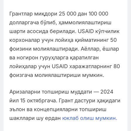
Грантлар миқдори 25 000 дан 100 000
долларгача бўлиб, ҳаммолиялаштириш
шарти асосида берилади. USAID кўпчилик
корхоналар учун лойиҳа қийматининг 50
фоизини молиялаштиради. Аёллар, ёшлар
ва ногирон гуруҳларга қаратилган
лойиҳалар учун USAID харажатларнинг 80
фоизгача молиялаштириши мумкин.
Аризаларни топшириш муддати — 2024
йил 15 октябргача. Грант дастури ҳақидаги
эълон ва концепцияларни топшириш
шакллари шу ердан
юклаб олиш мумкин.