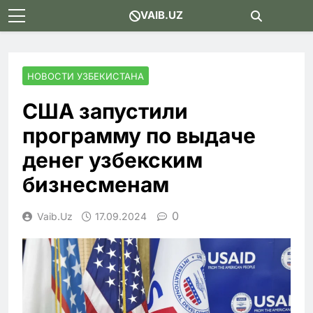
Skip
VAIB.UZ
to
content
НОВОСТИ УЗБЕКИСТАНА
США запустили
программу по выдаче
денег узбекским
бизнесменам
0
Vaib.uz
17.09.2024