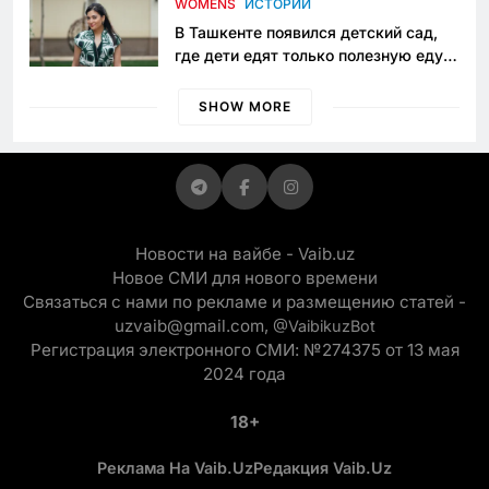
WOMENS
ИСТОРИИ
В Ташкенте появился детский сад,
где дети едят только полезную еду.
Его открыла мама, которая устала
просить «кашу без сахара»
SHOW MORE
Новости на вайбе - Vaib.uz
Новое СМИ для нового времени
Связаться с нами по рекламе и размещению статей -
uzvaib@gmail.com,
@VaibikuzBot
Регистрация электронного СМИ: №274375 от 13 мая
2024 года
18+
Реклама На Vaib.uz
Редакция Vaib.uz