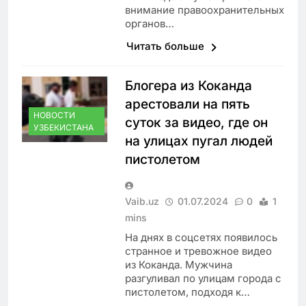
внимание правоохранительных
органов…
Читать больше
Блогера из Коканда
арестовали на пять
НОВОСТИ
суток за видео, где он
УЗБЕКИСТАНА
на улицах пугал людей
пистолетом
Vaib.uz
01.07.2024
0
1
mins
На днях в соцсетях появилось
странное и тревожное видео
из Коканда. Мужчина
разгуливал по улицам города с
пистолетом, подходя к…