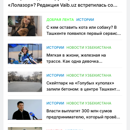
«Лолазор»? Редакция Vaib.uz встретилась со
всеми сторонами конфликта
ДОБРАЯ ЛЕНТА
ИСТОРИИ
С кем оставить кота или собаку? В
Ташкенте появился первый сервис
зоонянь
ИСТОРИИ
НОВОСТИ УЗБЕКИСТАНА
Мягкая в жизни, железная на
трассе. Как одна девочка
переписывает автоспорт в
Узбекистане
ИСТОРИИ
НОВОСТИ УЗБЕКИСТАНА
Скейтпарк на «Голубых куполах»
залили бетоном: в центре Ташкента
исчезло ещё одно общественное
пространство
ИСТОРИИ
НОВОСТИ УЗБЕКИСТАНА
Власти выплатят 300 млн сумов
предпринимателю, который провёл
пять лет в тюрьме по незаконному
приговору