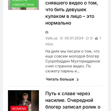
НОВОСТИ
снявшего видео о том,
УЗБЕКИСТАНА
что бить девушек
кулаком в лицо – это
нормально
Vaib.uz
30.01.2024
0
1
mins
На днях мы писали о том, что
еще совсем молодой блогер
Сухробиддин Мухториддинов
снял странное видео. По
сюжету парень и…
Читать больше
Путь к славе через
насилие. Очередной
блогер записал ролик о
WOMENS