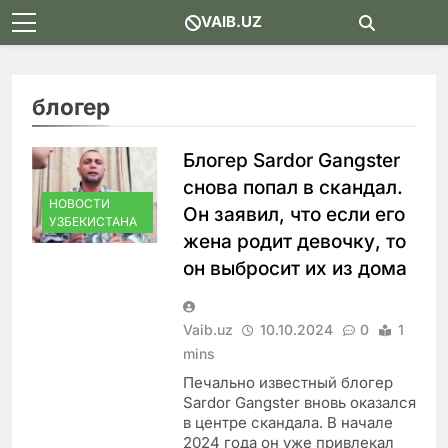
Skip
VAIB.UZ
to
content
блогер
Блогер Sardor Gangster
снова попал в скандал.
НОВОСТИ
Он заявил, что если его
УЗБЕКИСТАНА
жена родит девочку, то
он выбросит их из дома
Vaib.uz
10.10.2024
0
1
mins
Печально известный блогер
Sardor Gangster вновь оказался
в центре скандала. В начале
2024 года он уже привлекал