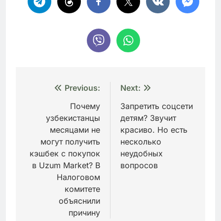
Навигация
Previous:
Next:
по
Почему
Запретить соцсети
узбекистанцы
детям? Звучит
записям
месяцами не
красиво. Но есть
могут получить
несколько
кэшбек с покупок
неудобных
в Uzum Market? В
вопросов
Налоговом
комитете
объяснили
причину