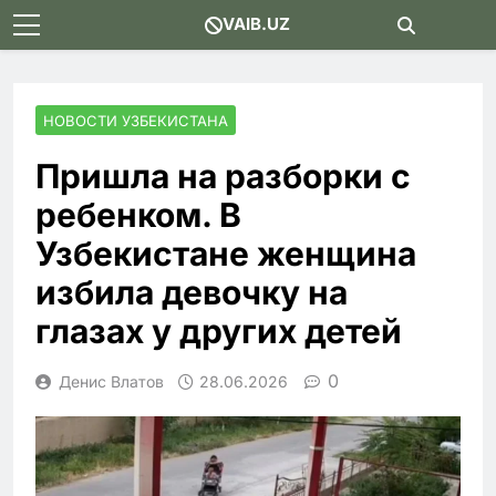
Skip
VAIB.UZ
to
content
НОВОСТИ УЗБЕКИСТАНА
Пришла на разборки с
ребенком. В
Узбекистане женщина
избила девочку на
глазах у других детей
0
Денис Влатов
28.06.2026