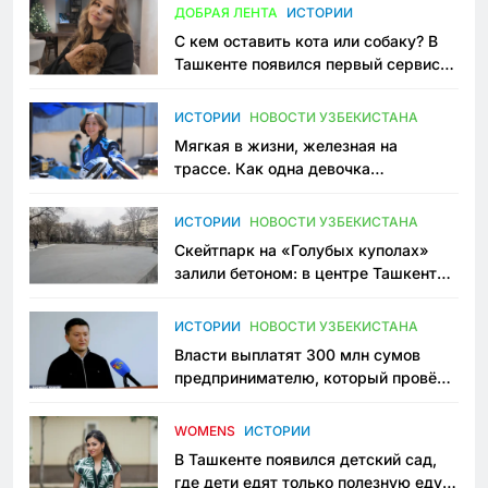
ДОБРАЯ ЛЕНТА
ИСТОРИИ
С кем оставить кота или собаку? В
Ташкенте появился первый сервис
зоонянь
ИСТОРИИ
НОВОСТИ УЗБЕКИСТАНА
Мягкая в жизни, железная на
трассе. Как одна девочка
переписывает автоспорт в
Узбекистане
ИСТОРИИ
НОВОСТИ УЗБЕКИСТАНА
Скейтпарк на «Голубых куполах»
залили бетоном: в центре Ташкента
исчезло ещё одно общественное
пространство
ИСТОРИИ
НОВОСТИ УЗБЕКИСТАНА
Власти выплатят 300 млн сумов
предпринимателю, который провёл
пять лет в тюрьме по незаконному
приговору
WOMENS
ИСТОРИИ
В Ташкенте появился детский сад,
где дети едят только полезную еду.