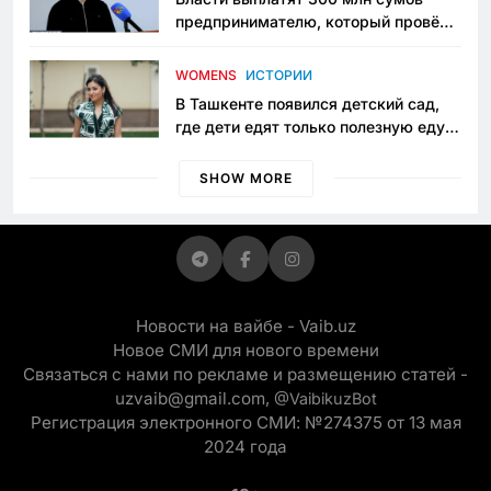
предпринимателю, который провёл
пять лет в тюрьме по незаконному
приговору
WOMENS
ИСТОРИИ
В Ташкенте появился детский сад,
где дети едят только полезную еду.
Его открыла мама, которая устала
просить «кашу без сахара»
SHOW MORE
Новости на вайбе - Vaib.uz
Новое СМИ для нового времени
Связаться с нами по рекламе и размещению статей -
uzvaib@gmail.com,
@VaibikuzBot
Регистрация электронного СМИ: №274375 от 13 мая
2024 года