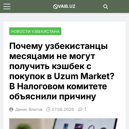
Skip
VAIB.UZ
to
content
НОВОСТИ УЗБЕКИСТАНА
Почему узбекистанцы
месяцами не могут
получить кэшбек с
покупок в Uzum Market?
В Налоговом комитете
объяснили причину
1
Денис Влатов
27.06.2026