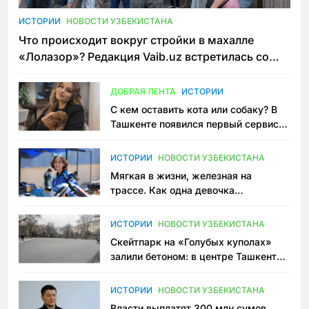
ИСТОРИИ
НОВОСТИ УЗБЕКИСТАНА
Что происходит вокруг стройки в махалле
«Лолазор»? Редакция Vaib.uz встретилась со
всеми сторонами конфликта
ДОБРАЯ ЛЕНТА
ИСТОРИИ
С кем оставить кота или собаку? В
Ташкенте появился первый сервис
зоонянь
ИСТОРИИ
НОВОСТИ УЗБЕКИСТАНА
Мягкая в жизни, железная на
трассе. Как одна девочка
переписывает автоспорт в
Узбекистане
ИСТОРИИ
НОВОСТИ УЗБЕКИСТАНА
Скейтпарк на «Голубых куполах»
залили бетоном: в центре Ташкента
исчезло ещё одно общественное
пространство
ИСТОРИИ
НОВОСТИ УЗБЕКИСТАНА
Власти выплатят 300 млн сумов