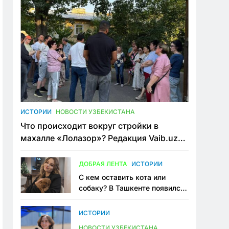
ИСТОРИИ
НОВОСТИ УЗБЕКИСТАНА
Что происходит вокруг стройки в
махалле «Лолазор»? Редакция Vaib.uz
встретилась со всеми сторонами
конфликта
ДОБРАЯ ЛЕНТА
ИСТОРИИ
С кем оставить кота или
собаку? В Ташкенте появился
первый сервис зоонянь
ИСТОРИИ
НОВОСТИ УЗБЕКИСТАНА