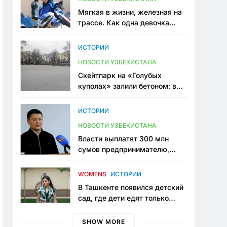
Мягкая в жизни, железная на
трассе. Как одна девочка
переписывает автоспорт в
Узбекистане
ИСТОРИИ
НОВОСТИ УЗБЕКИСТАНА
Скейтпарк на «Голубых
куполах» залили бетоном: в
центре Ташкента исчезло ещё
одно общественное
ИСТОРИИ
пространство
НОВОСТИ УЗБЕКИСТАНА
Власти выплатят 300 млн
сумов предпринимателю,
который провёл пять лет в
тюрьме по незаконному
WOMENS
ИСТОРИИ
приговору
В Ташкенте появился детский
сад, где дети едят только
полезную еду. Его открыла
мама, которая устала просить
SHOW MORE