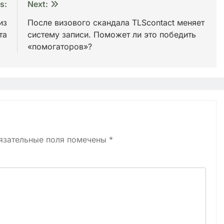
s:
Next:
из
После визового скандала TLScontact меняет
та
систему записи. Поможет ли это победить
«помогаторов»?
язательные поля помечены
*