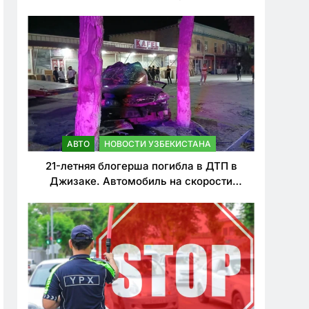
о резком ужесточении наказаний для
нарушителей ПДД
АВТО
НОВОСТИ УЗБЕКИСТАНА
21-летняя блогерша погибла в ДТП в
Джизаке. Автомобиль на скорости
врезался в дерево