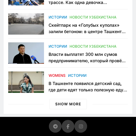
трассе. Как одна девочка
переписывает автоспорт в
Узбекистане
ИСТОРИИ
НОВОСТИ УЗБЕКИСТАНА
Скейтпарк на «Голубых куполах»
залили бетоном: в центре Ташкента
исчезло ещё одно общественное
пространство
ИСТОРИИ
НОВОСТИ УЗБЕКИСТАНА
Власти выплатят 300 млн сумов
предпринимателю, который провёл
пять лет в тюрьме по незаконному
приговору
WOMENS
ИСТОРИИ
В Ташкенте появился детский сад,
где дети едят только полезную еду.
Его открыла мама, которая устала
просить «кашу без сахара»
SHOW MORE