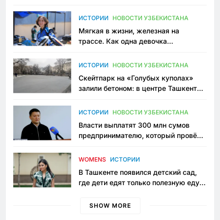
зоонянь
ИСТОРИИ
НОВОСТИ УЗБЕКИСТАНА
Мягкая в жизни, железная на
трассе. Как одна девочка
переписывает автоспорт в
Узбекистане
ИСТОРИИ
НОВОСТИ УЗБЕКИСТАНА
Скейтпарк на «Голубых куполах»
залили бетоном: в центре Ташкента
исчезло ещё одно общественное
пространство
ИСТОРИИ
НОВОСТИ УЗБЕКИСТАНА
Власти выплатят 300 млн сумов
предпринимателю, который провёл
пять лет в тюрьме по незаконному
приговору
WOMENS
ИСТОРИИ
В Ташкенте появился детский сад,
где дети едят только полезную еду.
Его открыла мама, которая устала
просить «кашу без сахара»
SHOW MORE