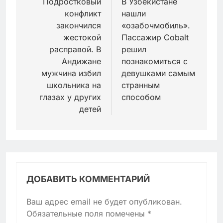
по
Подростковый
В Узбекистане
конфликт
нашли
записям
закончился
«озабочмобиль».
жестокой
Пассажир Cobalt
расправой. В
решил
Андижане
познакомиться с
мужчина избил
девушками самым
школьника на
странным
глазах у других
способом
детей
ДОБАВИТЬ КОММЕНТАРИЙ
Ваш адрес email не будет опубликован.
Обязательные поля помечены
*