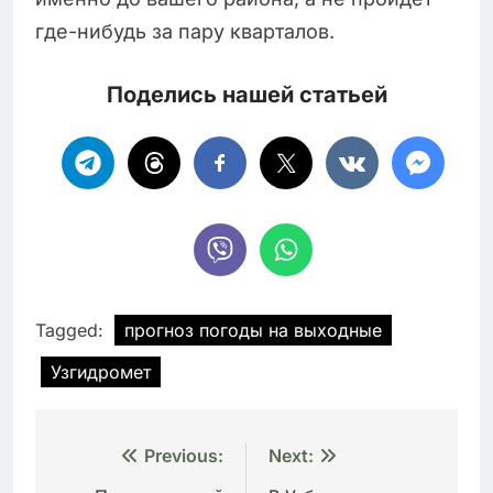
где-нибудь за пару кварталов.
Поделись нашей статьей
Tagged:
прогноз погоды на выходные
Узгидромет
Навигация
Previous:
Next: