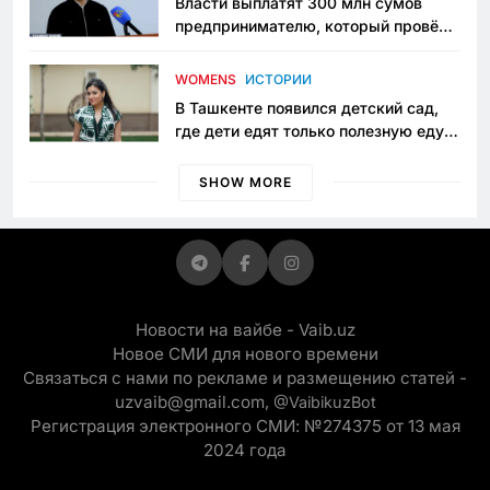
Власти выплатят 300 млн сумов
предпринимателю, который провёл
пять лет в тюрьме по незаконному
приговору
WOMENS
ИСТОРИИ
В Ташкенте появился детский сад,
где дети едят только полезную еду.
Его открыла мама, которая устала
просить «кашу без сахара»
SHOW MORE
Новости на вайбе - Vaib.uz
Новое СМИ для нового времени
Связаться с нами по рекламе и размещению статей -
uzvaib@gmail.com,
@VaibikuzBot
Регистрация электронного СМИ: №274375 от 13 мая
2024 года