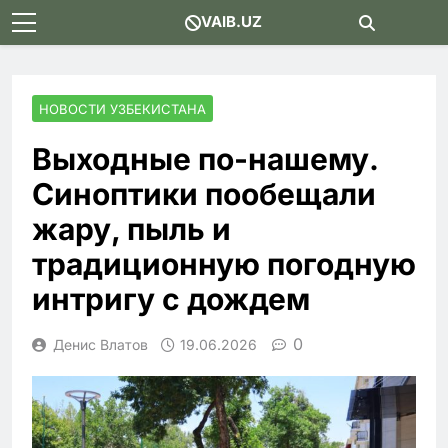
Skip
VAIB.UZ
to
content
НОВОСТИ УЗБЕКИСТАНА
Выходные по-нашему.
Синоптики пообещали
жару, пыль и
традиционную погодную
интригу с дождем
0
Денис Влатов
19.06.2026