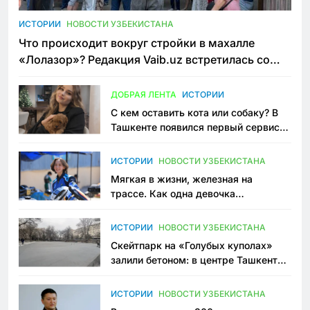
ИСТОРИИ
НОВОСТИ УЗБЕКИСТАНА
Что происходит вокруг стройки в махалле
«Лолазор»? Редакция Vaib.uz встретилась со
всеми сторонами конфликта
ДОБРАЯ ЛЕНТА
ИСТОРИИ
С кем оставить кота или собаку? В
Ташкенте появился первый сервис
зоонянь
ИСТОРИИ
НОВОСТИ УЗБЕКИСТАНА
Мягкая в жизни, железная на
трассе. Как одна девочка
переписывает автоспорт в
Узбекистане
ИСТОРИИ
НОВОСТИ УЗБЕКИСТАНА
Скейтпарк на «Голубых куполах»
залили бетоном: в центре Ташкента
исчезло ещё одно общественное
пространство
ИСТОРИИ
НОВОСТИ УЗБЕКИСТАНА