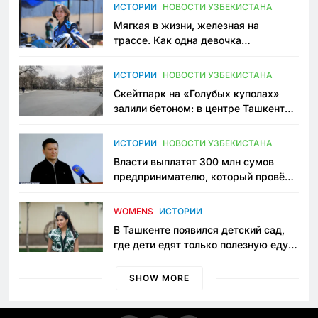
ИСТОРИИ
НОВОСТИ УЗБЕКИСТАНА
Мягкая в жизни, железная на
трассе. Как одна девочка
переписывает автоспорт в
Узбекистане
ИСТОРИИ
НОВОСТИ УЗБЕКИСТАНА
Скейтпарк на «Голубых куполах»
залили бетоном: в центре Ташкента
исчезло ещё одно общественное
пространство
ИСТОРИИ
НОВОСТИ УЗБЕКИСТАНА
Власти выплатят 300 млн сумов
предпринимателю, который провёл
пять лет в тюрьме по незаконному
приговору
WOMENS
ИСТОРИИ
В Ташкенте появился детский сад,
где дети едят только полезную еду.
Его открыла мама, которая устала
просить «кашу без сахара»
SHOW MORE