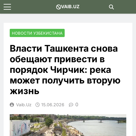
Skip
VAIB.UZ
to
content
НОВОСТИ УЗБЕКИСТАНА
Власти Ташкента снова
обещают привести в
порядок Чирчик: река
может получить вторую
жизнь
0
Vaib.uz
15.06.2026