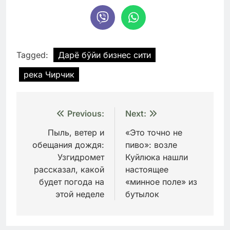
Tagged:
Дарё бўйи бизнес сити
река Чирчик
Навигация
Previous:
Next:
по
Пыль, ветер и
«Это точно не
обещания дождя:
пиво»: возле
записям
Узгидромет
Куйлюка нашли
рассказал, какой
настоящее
будет погода на
«минное поле» из
этой неделе
бутылок