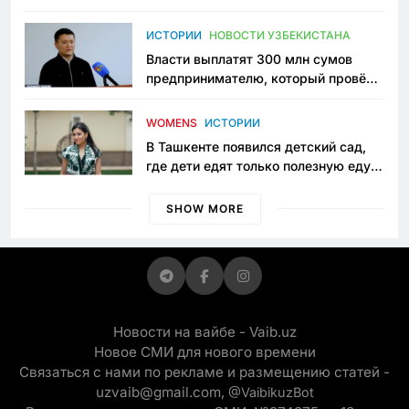
исчезло ещё одно общественное
пространство
ИСТОРИИ
НОВОСТИ УЗБЕКИСТАНА
Власти выплатят 300 млн сумов
предпринимателю, который провёл
пять лет в тюрьме по незаконному
приговору
WOMENS
ИСТОРИИ
В Ташкенте появился детский сад,
где дети едят только полезную еду.
Его открыла мама, которая устала
просить «кашу без сахара»
SHOW MORE
Новости на вайбе - Vaib.uz
Новое СМИ для нового времени
Связаться с нами по рекламе и размещению статей -
uzvaib@gmail.com,
@VaibikuzBot