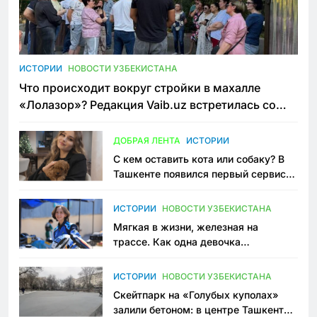
ИСТОРИИ
НОВОСТИ УЗБЕКИСТАНА
Что происходит вокруг стройки в махалле
«Лолазор»? Редакция Vaib.uz встретилась со
всеми сторонами конфликта
ДОБРАЯ ЛЕНТА
ИСТОРИИ
С кем оставить кота или собаку? В
Ташкенте появился первый сервис
зоонянь
ИСТОРИИ
НОВОСТИ УЗБЕКИСТАНА
Мягкая в жизни, железная на
трассе. Как одна девочка
переписывает автоспорт в
Узбекистане
ИСТОРИИ
НОВОСТИ УЗБЕКИСТАНА
Скейтпарк на «Голубых куполах»
залили бетоном: в центре Ташкента