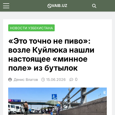
Skip
VAIB.UZ
to
content
НОВОСТИ УЗБЕКИСТАНА
«Это точно не пиво»:
возле Куйлюка нашли
настоящее «минное
поле» из бутылок
0
Денис Влатов
15.06.2026