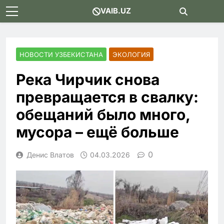
Skip
VAIB.UZ
to
content
НОВОСТИ УЗБЕКИСТАНА
ЭКОЛОГИЯ
Река Чирчик снова
превращается в свалку:
обещаний было много,
мусора – ещё больше
0
Денис Влатов
04.03.2026