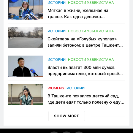
ИСТОРИИ
НОВОСТИ УЗБЕКИСТАНА
Мягкая в жизни, железная на
трассе. Как одна девочка
переписывает автоспорт в
Узбекистане
ИСТОРИИ
НОВОСТИ УЗБЕКИСТАНА
Скейтпарк на «Голубых куполах»
залили бетоном: в центре Ташкента
исчезло ещё одно общественное
пространство
ИСТОРИИ
НОВОСТИ УЗБЕКИСТАНА
Власти выплатят 300 млн сумов
предпринимателю, который провёл
пять лет в тюрьме по незаконному
приговору
WOMENS
ИСТОРИИ
В Ташкенте появился детский сад,
где дети едят только полезную еду.
Его открыла мама, которая устала
просить «кашу без сахара»
SHOW MORE