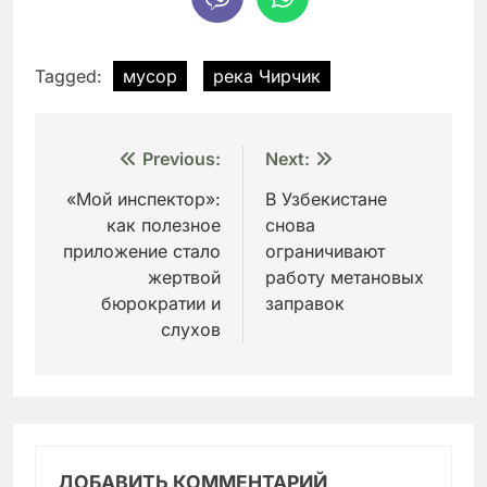
Tagged:
мусор
река Чирчик
Навигация
Previous:
Next:
по
«Мой инспектор»:
В Узбекистане
как полезное
снова
записям
приложение стало
ограничивают
жертвой
работу метановых
бюрократии и
заправок
слухов
ДОБАВИТЬ КОММЕНТАРИЙ