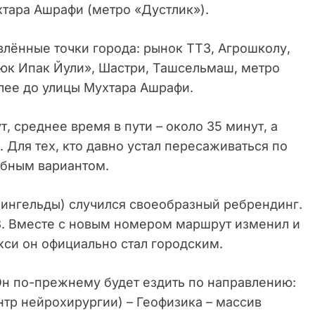
тара Ашрафи (метро «Дустлик»).
лённые точки города: рынок ТТЗ, Агрошколу,
юк Ипак Йули», Шастри, Ташсельмаш, метро
лее до улицы Мухтара Ашрафи.
, среднее время в пути – около 35 минут, а
 Для тех, кто давно устал пересаживаться по
обным вариантом.
Чингельды) случился своеобразный ребрендинг.
3. Вместе с новым номером маршрут изменил и
кси он официально стал городским.
Он по-прежнему будет ездить по направлению:
тр нейрохирургии) – Геофизика – массив