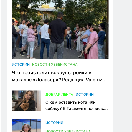
ИСТОРИИ
НОВОСТИ УЗБЕКИСТАНА
Что происходит вокруг стройки в
махалле «Лолазор»? Редакция Vaib.uz
встретилась со всеми сторонами
конфликта
ДОБРАЯ ЛЕНТА
ИСТОРИИ
С кем оставить кота или
собаку? В Ташкенте появился
первый сервис зоонянь
ИСТОРИИ
НОВОСТИ УЗБЕКИСТАНА