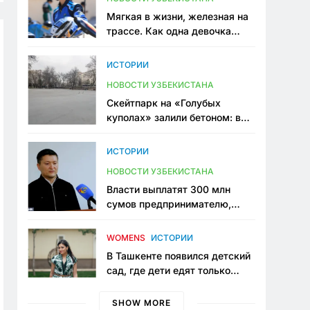
Мягкая в жизни, железная на
трассе. Как одна девочка
переписывает автоспорт в
Узбекистане
ИСТОРИИ
НОВОСТИ УЗБЕКИСТАНА
Скейтпарк на «Голубых
куполах» залили бетоном: в
центре Ташкента исчезло ещё
одно общественное
ИСТОРИИ
пространство
НОВОСТИ УЗБЕКИСТАНА
Власти выплатят 300 млн
сумов предпринимателю,
который провёл пять лет в
тюрьме по незаконному
WOMENS
ИСТОРИИ
приговору
В Ташкенте появился детский
сад, где дети едят только
полезную еду. Его открыла
мама, которая устала просить
SHOW MORE