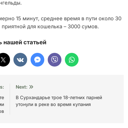
ингельды.
ерно 15 минут, среднее время в пути около 30
е приятной для кошелька – 3000 сумов.
 нашей статьей
s:
Next:
те
В Сурхандарье трое 18-летних парней
ми
утонули в реке во время купания
ов