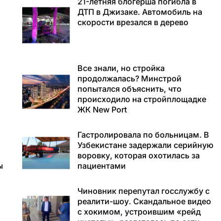
21-летняя блогерша погибла в
ДТП в Джизаке. Автомобиль на
скорости врезался в дерево
а
Все знали, но стройка
продолжалась? Минстрой
попытался объяснить, что
происходило на стройплощадке
ЖК New Port
Гастролировала по больницам. В
Узбекистане задержали серийную
воровку, которая охотилась за
ы
пациентами
Чиновник перепутал госслужбу с
реалити-шоу. Скандальное видео
с хокимом, устроившим «рейд