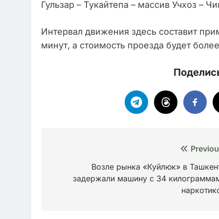
Гульзар – Тукайтепа – массив Учхоз – Ч
Интервал движения здесь составит прим
минут, а стоимость проезда будет боле
Поделись
Навигация
Previou
по
Возле рынка «Куйлюк» в Ташкен
задержали машину с 34 килограмма
записям
наркотик