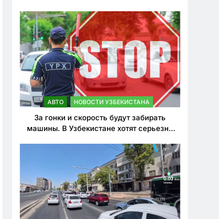
врезался в дерево
АВТО
НОВОСТИ УЗБЕКИСТАНА
За гонки и скорость будут забирать
машины. В Узбекистане хотят серьезно
ужесточить наказания для лихачей