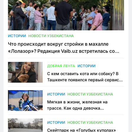
ИСТОРИИ
НОВОСТИ УЗБЕКИСТАНА
Что происходит вокруг стройки в махалле
«Лолазор»? Редакция Vaib.uz встретилась со
всеми сторонами конфликта
ДОБРАЯ ЛЕНТА
ИСТОРИИ
С кем оставить кота или собаку? В
Ташкенте появился первый сервис
зоонянь
ИСТОРИИ
НОВОСТИ УЗБЕКИСТАНА
Мягкая в жизни, железная на
трассе. Как одна девочка
переписывает автоспорт в
Узбекистане
ИСТОРИИ
НОВОСТИ УЗБЕКИСТАНА
Скейтпарк на «Голубых куполах»