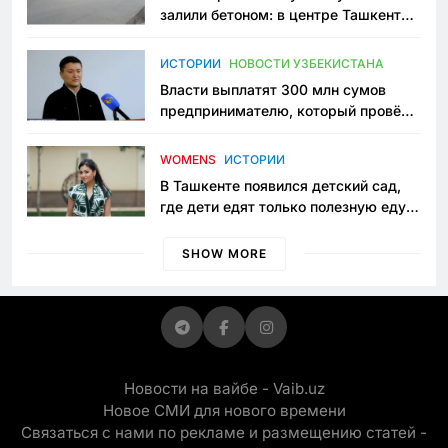
залили бетоном: в центре Ташкента
исчезло ещё одно общественное
пространство
ИСТОРИИ
НОВОСТИ УЗБЕКИСТАНА
Власти выплатят 300 млн сумов
предпринимателю, который провёл
пять лет в тюрьме по незаконному
приговору
WOMENS
ИСТОРИИ
В Ташкенте появился детский сад,
где дети едят только полезную еду.
Его открыла мама, которая устала
просить «кашу без сахара»
SHOW MORE
Новости на вайбе - Vaib.uz
Новое СМИ для нового времени
Связаться с нами по рекламе и размещению статей -