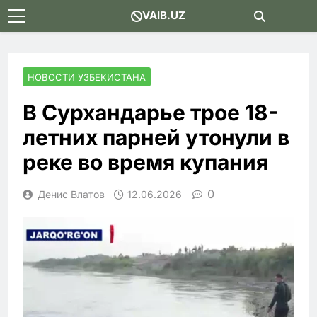
Skip
VAIB.UZ
to
content
НОВОСТИ УЗБЕКИСТАНА
В Сурхандарье трое 18-
летних парней утонули в
реке во время купания
0
Денис Влатов
12.06.2026