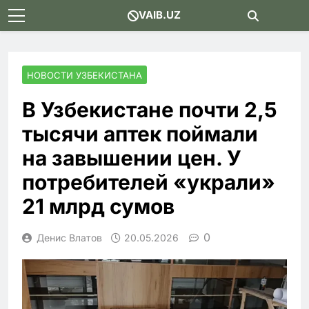
Skip
VAIB.UZ
to
content
НОВОСТИ УЗБЕКИСТАНА
В Узбекистане почти 2,5
тысячи аптек поймали
на завышении цен. У
потребителей «украли»
21 млрд сумов
0
Денис Влатов
20.05.2026