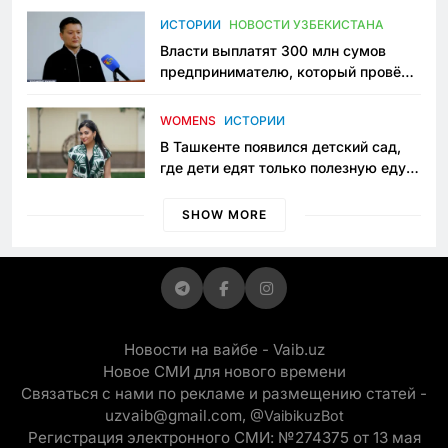
пространство
ИСТОРИИ
НОВОСТИ УЗБЕКИСТАНА
Власти выплатят 300 млн сумов
предпринимателю, который провёл
пять лет в тюрьме по незаконному
приговору
WOMENS
ИСТОРИИ
В Ташкенте появился детский сад,
где дети едят только полезную еду.
Его открыла мама, которая устала
просить «кашу без сахара»
SHOW MORE
Новости на вайбе - Vaib.uz
Новое СМИ для нового времени
Связаться с нами по рекламе и размещению статей -
uzvaib@gmail.com,
@VaibikuzBot
Регистрация электронного СМИ: №274375 от 13 мая