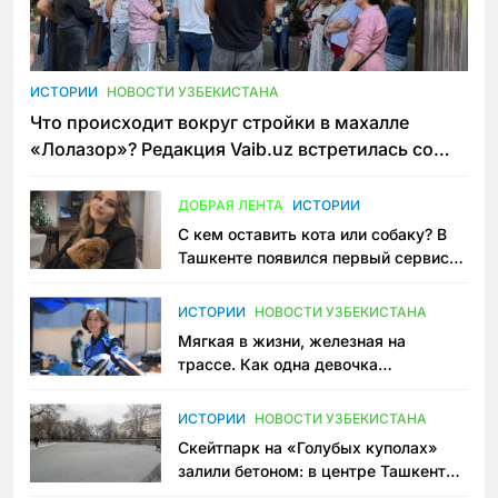
ИСТОРИИ
НОВОСТИ УЗБЕКИСТАНА
Что происходит вокруг стройки в махалле
«Лолазор»? Редакция Vaib.uz встретилась со
всеми сторонами конфликта
ДОБРАЯ ЛЕНТА
ИСТОРИИ
С кем оставить кота или собаку? В
Ташкенте появился первый сервис
зоонянь
ИСТОРИИ
НОВОСТИ УЗБЕКИСТАНА
Мягкая в жизни, железная на
трассе. Как одна девочка
переписывает автоспорт в
Узбекистане
ИСТОРИИ
НОВОСТИ УЗБЕКИСТАНА
Скейтпарк на «Голубых куполах»
залили бетоном: в центре Ташкента
исчезло ещё одно общественное