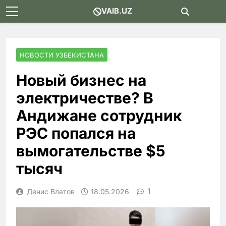
Skip
VAIB.UZ
to
content
НОВОСТИ УЗБЕКИСТАНА
Новый бизнес на
электричестве? В
Андижане сотрудник
РЭС попался на
вымогательстве $5
тысяч
1
Денис Влатов
18.05.2026