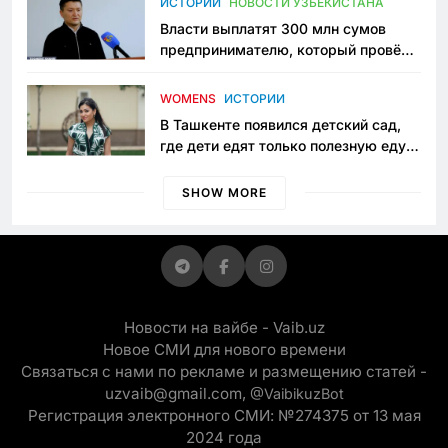
ИСТОРИИ
НОВОСТИ УЗБЕКИСТАНА
Власти выплатят 300 млн сумов
предпринимателю, который провёл
пять лет в тюрьме по незаконному
приговору
WOMENS
ИСТОРИИ
В Ташкенте появился детский сад,
где дети едят только полезную еду.
Его открыла мама, которая устала
просить «кашу без сахара»
SHOW MORE
Новости на вайбе - Vaib.uz
Новое СМИ для нового времени
Связаться с нами по рекламе и размещению статей -
uzvaib@gmail.com,
@VaibikuzBot
Регистрация электронного СМИ: №274375 от 13 мая
2024 года