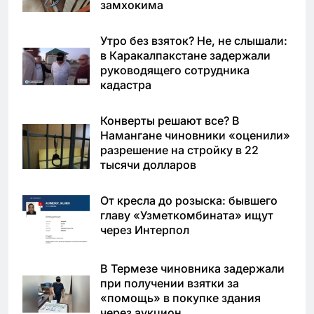
замхокима
Утро без взяток? Не, не слышали:
в Каракалпакстане задержали
руководящего сотрудника
кадастра
Конверты решают все? В
Намангане чиновники «оценили»
разрешение на стройку в 22
тысячи долларов
От кресла до розыска: бывшего
главу «Узметкомбината» ищут
через Интерпол
В Термезе чиновника задержали
при получении взятки за
«помощь» в покупке здания
через аукцион