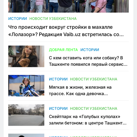
ИСТОРИИ
НОВОСТИ УЗБЕКИСТАНА
Что происходит вокруг стройки в махалле
«Лолазор»? Редакция Vaib.uz встретилась со
всеми сторонами конфликта
ДОБРАЯ ЛЕНТА
ИСТОРИИ
С кем оставить кота или собаку? В
Ташкенте появился первый сервис
зоонянь
ИСТОРИИ
НОВОСТИ УЗБЕКИСТАНА
Мягкая в жизни, железная на
трассе. Как одна девочка
переписывает автоспорт в
Узбекистане
ИСТОРИИ
НОВОСТИ УЗБЕКИСТАНА
Скейтпарк на «Голубых куполах»
залили бетоном: в центре Ташкента
исчезло ещё одно общественное
пространство