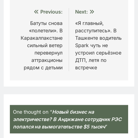
Навигация
Previous:
Next:
по
Батуты снова
«Я главный,
«полетели». В
расступитесь». В
записям
Каракалпакстане
Ташкенте водитель
сильный ветер
Spark чуть не
перевернул
устроил серьёзное
аттракционы
ДТП, летя по
рядом с детьми
встречке
One thought on “
Новый бизнес на
электричестве? В Андижане сотрудник РЭС
попался на вымогательстве $5 тысяч
”