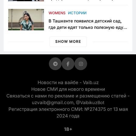
пять лет в тюрьме по незаконному
приговору
WOMENS
ИСТОРИИ
В Ташкенте появился детский сад,
где дети едят только полезную еду.
Его открыла мама, которая устала
просить «кашу без сахара»
SHOW MORE
Новости на вайбе - Vaib.uz
Новое СМИ для нового времени
Связаться с нами по рекламе и размещению статей -
uzvaib@gmail.com,
@VaibikuzBot
Регистрация электронного СМИ: №274375 от 13 мая
2024 года
18+