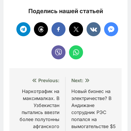
Поделись нашей статьей
Навигация
Previous:
Next:
по
Наркотрафик на
Новый бизнес на
максималках. В
электричестве? В
записям
Узбекистан
Андижане
пытались ввезти
сотрудник РЭС
более полутонны
попался на
афганского
вымогательстве $5