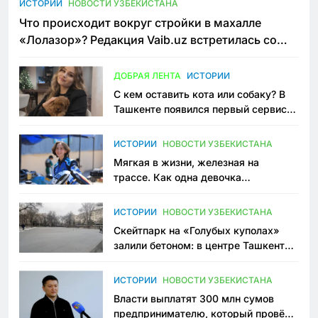
ИСТОРИИ
НОВОСТИ УЗБЕКИСТАНА
Что происходит вокруг стройки в махалле
«Лолазор»? Редакция Vaib.uz встретилась со
всеми сторонами конфликта
ДОБРАЯ ЛЕНТА
ИСТОРИИ
С кем оставить кота или собаку? В
Ташкенте появился первый сервис
зоонянь
ИСТОРИИ
НОВОСТИ УЗБЕКИСТАНА
Мягкая в жизни, железная на
трассе. Как одна девочка
переписывает автоспорт в
Узбекистане
ИСТОРИИ
НОВОСТИ УЗБЕКИСТАНА
Скейтпарк на «Голубых куполах»
залили бетоном: в центре Ташкента
исчезло ещё одно общественное
пространство
ИСТОРИИ
НОВОСТИ УЗБЕКИСТАНА
Власти выплатят 300 млн сумов
предпринимателю, который провёл