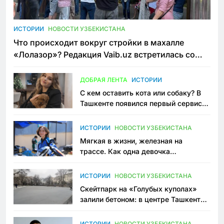
ИСТОРИИ
НОВОСТИ УЗБЕКИСТАНА
Что происходит вокруг стройки в махалле
«Лолазор»? Редакция Vaib.uz встретилась со
всеми сторонами конфликта
ДОБРАЯ ЛЕНТА
ИСТОРИИ
С кем оставить кота или собаку? В
Ташкенте появился первый сервис
зоонянь
ИСТОРИИ
НОВОСТИ УЗБЕКИСТАНА
Мягкая в жизни, железная на
трассе. Как одна девочка
переписывает автоспорт в
Узбекистане
ИСТОРИИ
НОВОСТИ УЗБЕКИСТАНА
Скейтпарк на «Голубых куполах»
залили бетоном: в центре Ташкента
исчезло ещё одно общественное
пространство
ИСТОРИИ
НОВОСТИ УЗБЕКИСТАНА