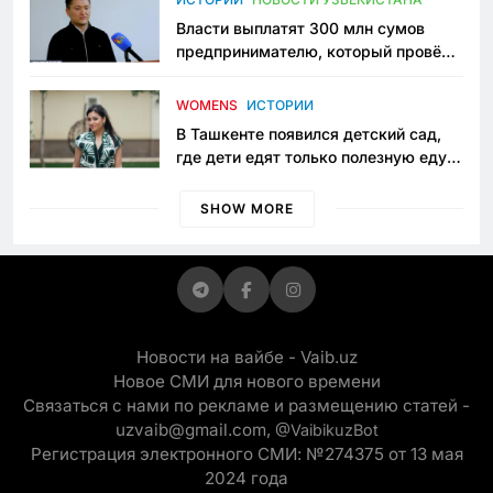
Власти выплатят 300 млн сумов
предпринимателю, который провёл
пять лет в тюрьме по незаконному
приговору
WOMENS
ИСТОРИИ
В Ташкенте появился детский сад,
где дети едят только полезную еду.
Его открыла мама, которая устала
просить «кашу без сахара»
SHOW MORE
Новости на вайбе - Vaib.uz
Новое СМИ для нового времени
Связаться с нами по рекламе и размещению статей -
uzvaib@gmail.com,
@VaibikuzBot
Регистрация электронного СМИ: №274375 от 13 мая
2024 года