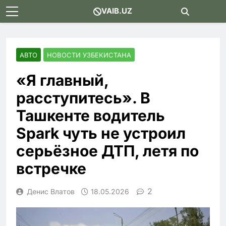
Skip
VAIB.UZ
to
content
АВТО
НОВОСТИ УЗБЕКИСТАНА
«Я главный,
расступитесь». В
Ташкенте водитель
Spark чуть не устроил
серьёзное ДТП, летя по
встречке
2
Денис Влатов
18.05.2026