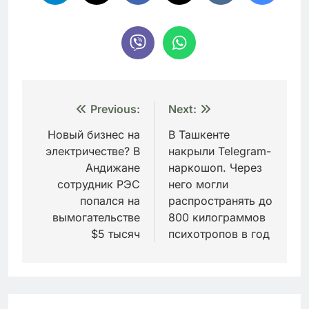
Навигация
Previous:
Next:
по
Новый бизнес на
В Ташкенте
электричестве? В
накрыли Telegram-
записям
Андижане
наркошоп. Через
сотрудник РЭС
него могли
попался на
распространять до
вымогательстве
800 килограммов
$5 тысяч
психотропов в год