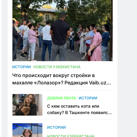
ИСТОРИИ
НОВОСТИ УЗБЕКИСТАНА
Что происходит вокруг стройки в
махалле «Лолазор»? Редакция Vaib.uz
встретилась со всеми сторонами
конфликта
ДОБРАЯ ЛЕНТА
ИСТОРИИ
С кем оставить кота или
собаку? В Ташкенте появился
первый сервис зоонянь
ИСТОРИИ
НОВОСТИ УЗБЕКИСТАНА