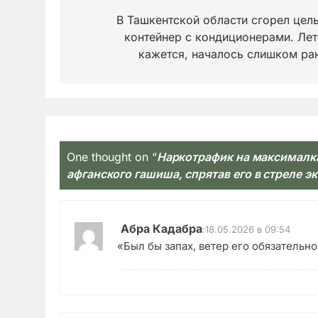
по
В Ташкентской области сгорел цел
контейнер с кондиционерами. Лет
записям
кажется, началось слишком ра
One thought on “
Наркотрафик на максималка
афганского гашиша, спрятав его в стреле э
Абра Кадабра
:
18.05.2026 в 09:54
«Был бы запах, ветер его обязательн