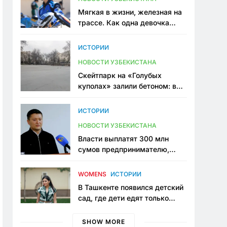
Мягкая в жизни, железная на
трассе. Как одна девочка
переписывает автоспорт в
Узбекистане
ИСТОРИИ
НОВОСТИ УЗБЕКИСТАНА
Скейтпарк на «Голубых
куполах» залили бетоном: в
центре Ташкента исчезло ещё
одно общественное
ИСТОРИИ
пространство
НОВОСТИ УЗБЕКИСТАНА
Власти выплатят 300 млн
сумов предпринимателю,
который провёл пять лет в
тюрьме по незаконному
WOMENS
ИСТОРИИ
приговору
В Ташкенте появился детский
сад, где дети едят только
полезную еду. Его открыла
мама, которая устала просить
SHOW MORE