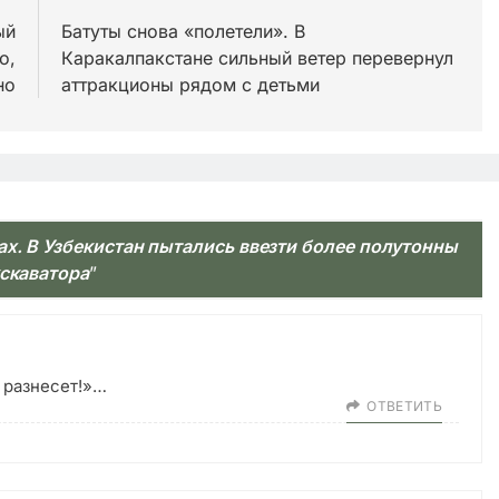
ый
Батуты снова «полетели». В
о,
Каракалпакстане сильный ветер перевернул
но
аттракционы рядом с детьми
х. В Узбекистан пытались ввезти более полутонны
кскаватора
”
о разнесет!»…
ОТВЕТИТЬ