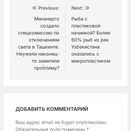
Навигация
Previous:
Next:
по
Минэнерго
Рыба с
создало
пластиковой
записям
спецкомиссию по
начинкой? Более
отключениям
60% рыб из рек
света в Ташкенте.
Узбекистана
Неужели наконец-
оказались с
то заметили
микропластиком
проблему?
ДОБАВИТЬ КОММЕНТАРИЙ
Ваш адрес email не будет опубликован.
Обязательные поля помечены
*