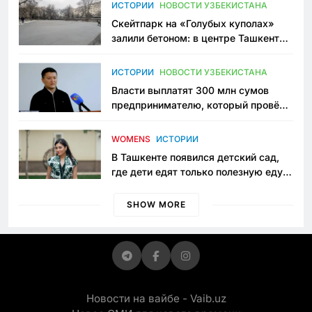
Узбекистане
ИСТОРИИ
НОВОСТИ УЗБЕКИСТАНА
Скейтпарк на «Голубых куполах»
залили бетоном: в центре Ташкента
исчезло ещё одно общественное
пространство
ИСТОРИИ
НОВОСТИ УЗБЕКИСТАНА
Власти выплатят 300 млн сумов
предпринимателю, который провёл
пять лет в тюрьме по незаконному
приговору
WOMENS
ИСТОРИИ
В Ташкенте появился детский сад,
где дети едят только полезную еду.
Его открыла мама, которая устала
просить «кашу без сахара»
SHOW MORE
Новости на вайбе - Vaib.uz