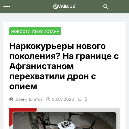
Skip
VAIB.UZ
to
content
НОВОСТИ УЗБЕКИСТАНА
Наркокурьеры нового
поколения? На границе с
Афганистаном
перехватили дрон с
опием
0
Денис Влатов
06.07.2026