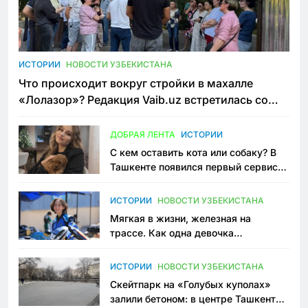
ИСТОРИИ
НОВОСТИ УЗБЕКИСТАНА
Что происходит вокруг стройки в махалле
«Лолазор»? Редакция Vaib.uz встретилась со
всеми сторонами конфликта
ДОБРАЯ ЛЕНТА
ИСТОРИИ
С кем оставить кота или собаку? В
Ташкенте появился первый сервис
зоонянь
ИСТОРИИ
НОВОСТИ УЗБЕКИСТАНА
Мягкая в жизни, железная на
трассе. Как одна девочка
переписывает автоспорт в
Узбекистане
ИСТОРИИ
НОВОСТИ УЗБЕКИСТАНА
Скейтпарк на «Голубых куполах»
залили бетоном: в центре Ташкента