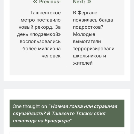
Навигация
Previous:
Next:
по
Ташкентское
В Фергане
метро поставило
появилась банда
записям
новый рекорд. За
подростков?
день «подземкой»
Молодые
воспользовались
вымогатели
более миллиона
терроризировали
человек
школьников и
жителей
One thought on “
Ночная гонка или страшная
случайность? В Ташкенте Tracker сбил
пешехода на Бунёдкоре
”