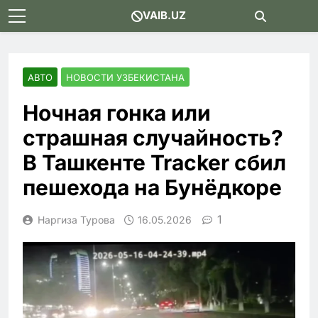
Skip
VAIB.UZ
to
content
АВТО
НОВОСТИ УЗБЕКИСТАНА
Ночная гонка или
страшная случайность?
В Ташкенте Tracker сбил
пешехода на Бунёдкоре
1
Наргиза Турова
16.05.2026