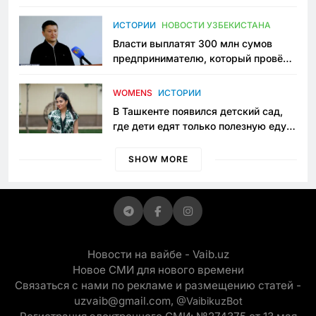
исчезло ещё одно общественное
пространство
ИСТОРИИ
НОВОСТИ УЗБЕКИСТАНА
Власти выплатят 300 млн сумов
предпринимателю, который провёл
пять лет в тюрьме по незаконному
приговору
WOMENS
ИСТОРИИ
В Ташкенте появился детский сад,
где дети едят только полезную еду.
Его открыла мама, которая устала
просить «кашу без сахара»
SHOW MORE
Новости на вайбе - Vaib.uz
Новое СМИ для нового времени
Связаться с нами по рекламе и размещению статей -
uzvaib@gmail.com,
@VaibikuzBot