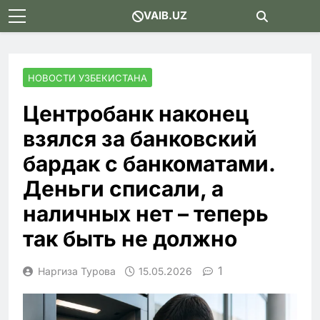
Skip
VAIB.UZ
to
content
НОВОСТИ УЗБЕКИСТАНА
Центробанк наконец
взялся за банковский
бардак с банкоматами.
Деньги списали, а
наличных нет – теперь
так быть не должно
1
Наргиза Турова
15.05.2026