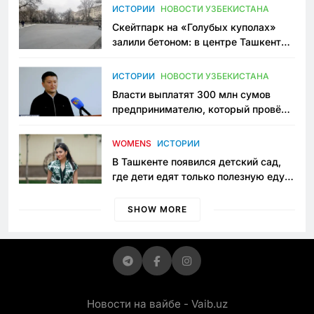
Узбекистане
ИСТОРИИ
НОВОСТИ УЗБЕКИСТАНА
Скейтпарк на «Голубых куполах»
залили бетоном: в центре Ташкента
исчезло ещё одно общественное
пространство
ИСТОРИИ
НОВОСТИ УЗБЕКИСТАНА
Власти выплатят 300 млн сумов
предпринимателю, который провёл
пять лет в тюрьме по незаконному
приговору
WOMENS
ИСТОРИИ
В Ташкенте появился детский сад,
где дети едят только полезную еду.
Его открыла мама, которая устала
просить «кашу без сахара»
SHOW MORE
Новости на вайбе - Vaib.uz