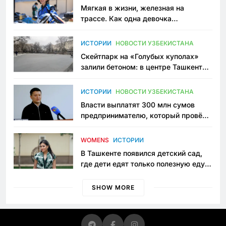
Мягкая в жизни, железная на
трассе. Как одна девочка
переписывает автоспорт в
Узбекистане
ИСТОРИИ
НОВОСТИ УЗБЕКИСТАНА
Скейтпарк на «Голубых куполах»
залили бетоном: в центре Ташкента
исчезло ещё одно общественное
пространство
ИСТОРИИ
НОВОСТИ УЗБЕКИСТАНА
Власти выплатят 300 млн сумов
предпринимателю, который провёл
пять лет в тюрьме по незаконному
приговору
WOMENS
ИСТОРИИ
В Ташкенте появился детский сад,
где дети едят только полезную еду.
Его открыла мама, которая устала
просить «кашу без сахара»
SHOW MORE