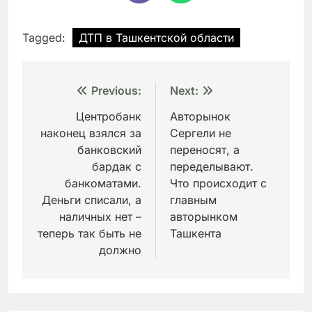
Tagged:
ДТП в Ташкентской области
Навигация
Previous:
Next:
по
Центробанк
Авторынок
наконец взялся за
Сергели не
записям
банковский
переносят, а
бардак с
переделывают.
банкоматами.
Что происходит с
Деньги списали, а
главным
наличных нет –
авторынком
теперь так быть не
Ташкента
должно