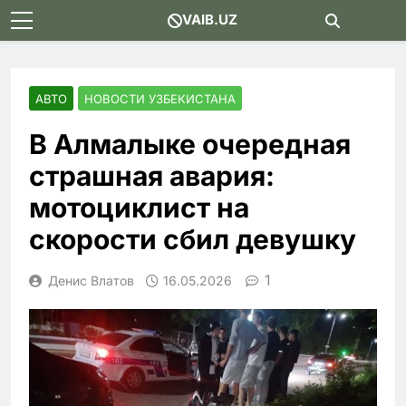
Skip
VAIB.UZ
to
content
АВТО
НОВОСТИ УЗБЕКИСТАНА
В Алмалыке очередная
страшная авария:
мотоциклист на
скорости сбил девушку
1
Денис Влатов
16.05.2026