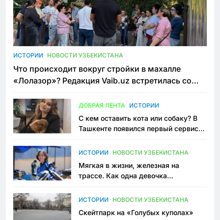
ИСТОРИИ
НОВОСТИ УЗБЕКИСТАНА
Что происходит вокруг стройки в махалле
«Лолазор»? Редакция Vaib.uz встретилась со
всеми сторонами конфликта
ДОБРАЯ ЛЕНТА
ИСТОРИИ
С кем оставить кота или собаку? В
Ташкенте появился первый сервис
зоонянь
ИСТОРИИ
НОВОСТИ УЗБЕКИСТАНА
Мягкая в жизни, железная на
трассе. Как одна девочка
переписывает автоспорт в
Узбекистане
ИСТОРИИ
НОВОСТИ УЗБЕКИСТАНА
Скейтпарк на «Голубых куполах»