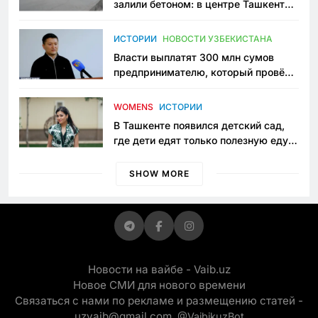
залили бетоном: в центре Ташкента
исчезло ещё одно общественное
пространство
ИСТОРИИ
НОВОСТИ УЗБЕКИСТАНА
Власти выплатят 300 млн сумов
предпринимателю, который провёл
пять лет в тюрьме по незаконному
приговору
WOMENS
ИСТОРИИ
В Ташкенте появился детский сад,
где дети едят только полезную еду.
Его открыла мама, которая устала
просить «кашу без сахара»
SHOW MORE
Новости на вайбе - Vaib.uz
Новое СМИ для нового времени
Связаться с нами по рекламе и размещению статей -
uzvaib@gmail.com,
@VaibikuzBot