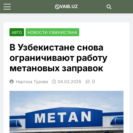
Skip
VAIB.UZ
to
content
АВТО
НОВОСТИ УЗБЕКИСТАНА
В Узбекистане снова
ограничивают работу
метановых заправок
0
Наргиза Турова
04.03.2026