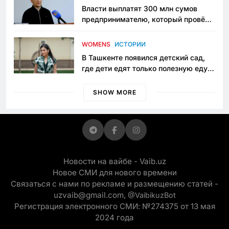
Власти выплатят 300 млн сумов
предпринимателю, который провёл
пять лет в тюрьме по незаконному
приговору
WOMENS
ИСТОРИИ
В Ташкенте появился детский сад,
где дети едят только полезную еду.
Его открыла мама, которая устала
просить «кашу без сахара»
SHOW MORE
Новости на вайбе - Vaib.uz
Новое СМИ для нового времени
Связаться с нами по рекламе и размещению статей -
uzvaib@gmail.com,
@VaibikuzBot
Регистрация электронного СМИ: №274375 от 13 мая
2024 года