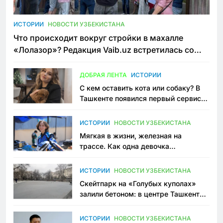
ИСТОРИИ
НОВОСТИ УЗБЕКИСТАНА
Что происходит вокруг стройки в махалле
«Лолазор»? Редакция Vaib.uz встретилась со
всеми сторонами конфликта
ДОБРАЯ ЛЕНТА
ИСТОРИИ
С кем оставить кота или собаку? В
Ташкенте появился первый сервис
зоонянь
ИСТОРИИ
НОВОСТИ УЗБЕКИСТАНА
Мягкая в жизни, железная на
трассе. Как одна девочка
переписывает автоспорт в
Узбекистане
ИСТОРИИ
НОВОСТИ УЗБЕКИСТАНА
Скейтпарк на «Голубых куполах»
залили бетоном: в центре Ташкента
исчезло ещё одно общественное
пространство
ИСТОРИИ
НОВОСТИ УЗБЕКИСТАНА