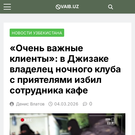
Skip
VAIB.UZ
to
content
НОВОСТИ УЗБЕКИСТАНА
«Очень важные
клиенты»: в Джизаке
владелец ночного клуба
с приятелями избил
сотрудника кафе
0
Денис Влатов
04.03.2026