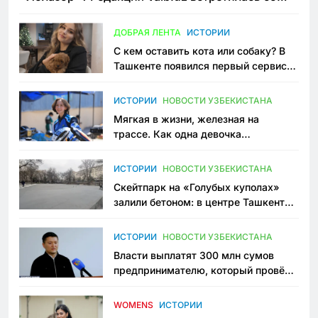
всеми сторонами конфликта
ДОБРАЯ ЛЕНТА
ИСТОРИИ
С кем оставить кота или собаку? В
Ташкенте появился первый сервис
зоонянь
ИСТОРИИ
НОВОСТИ УЗБЕКИСТАНА
Мягкая в жизни, железная на
трассе. Как одна девочка
переписывает автоспорт в
Узбекистане
ИСТОРИИ
НОВОСТИ УЗБЕКИСТАНА
Скейтпарк на «Голубых куполах»
залили бетоном: в центре Ташкента
исчезло ещё одно общественное
пространство
ИСТОРИИ
НОВОСТИ УЗБЕКИСТАНА
Власти выплатят 300 млн сумов
предпринимателю, который провёл
пять лет в тюрьме по незаконному
приговору
WOMENS
ИСТОРИИ