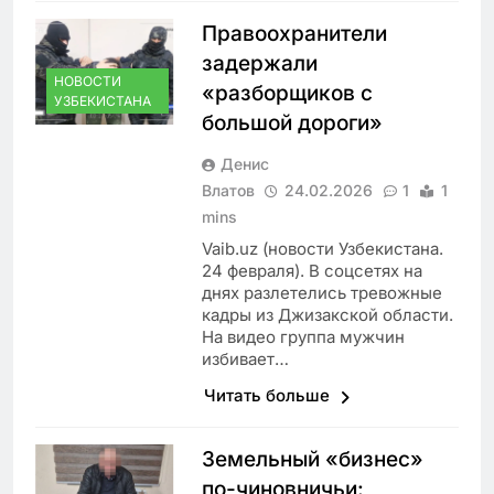
Правоохранители
задержали
НОВОСТИ
«разборщиков с
УЗБЕКИСТАНА
большой дороги»
Денис
Влатов
24.02.2026
1
1
mins
Vaib.uz (новости Узбекистана.
24 февраля). В соцсетях на
днях разлетелись тревожные
кадры из Джизакской области.
На видео группа мужчин
избивает…
Читать больше
Земельный «бизнес»
по-чиновничьи: