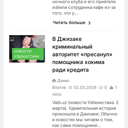
ночного клуба и его приятели
избили сотрудника кафе из-за
того, что у…
Читать больше
В Джизаке
криминальный
НОВОСТИ
авторитет «пресанул»
УЗБЕКИСТАНА
помощника хокима
ради кредита
Денис
Влатов
02.03.2026
0
1
mins
Vaib.uz (новости Узбекистана. 2
марта). Удивительная история
произошла в Джизаке. Обычно
в новостях мы читаем о том,
как сами помощники…