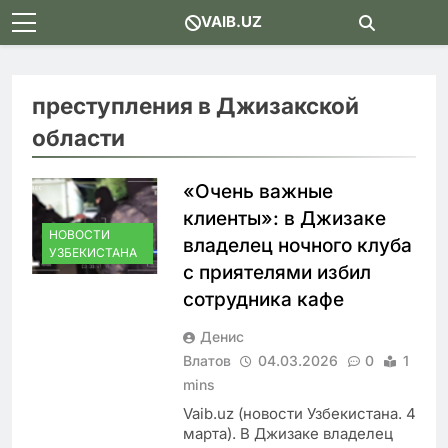
Skip
VAIB.UZ
to
content
преступления в Джизакской
области
«Очень важные
клиенты»: в Джизаке
НОВОСТИ
владелец ночного клуба
УЗБЕКИСТАНА
с приятелями избил
сотрудника кафе
Денис
Влатов
04.03.2026
0
1
mins
Vaib.uz (новости Узбекистана. 4
марта). В Джизаке владелец