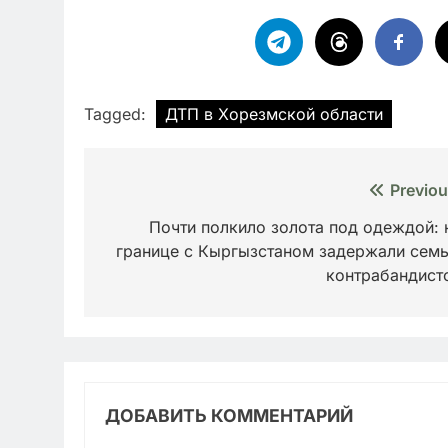
Tagged:
ДТП в Хорезмской области
Навигация
Previou
по
Почти полкило золота под одеждой: 
границе с Кыргызстаном задержали сем
записям
контрабандист
ДОБАВИТЬ КОММЕНТАРИЙ