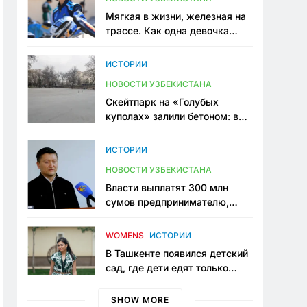
Мягкая в жизни, железная на
трассе. Как одна девочка
переписывает автоспорт в
Узбекистане
ИСТОРИИ
НОВОСТИ УЗБЕКИСТАНА
Скейтпарк на «Голубых
куполах» залили бетоном: в
центре Ташкента исчезло ещё
одно общественное
ИСТОРИИ
пространство
НОВОСТИ УЗБЕКИСТАНА
Власти выплатят 300 млн
сумов предпринимателю,
который провёл пять лет в
тюрьме по незаконному
WOMENS
ИСТОРИИ
приговору
В Ташкенте появился детский
сад, где дети едят только
полезную еду. Его открыла
мама, которая устала просить
SHOW MORE