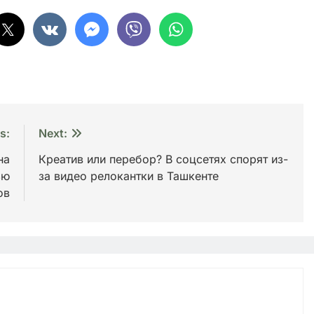
s:
Next:
на
Креатив или перебор? В соцсетях спорят из-
ью
за видео релокантки в Ташкенте
ов