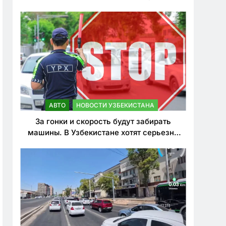
врезался в дерево
АВТО
НОВОСТИ УЗБЕКИСТАНА
За гонки и скорость будут забирать
машины. В Узбекистане хотят серьезно
ужесточить наказания для лихачей