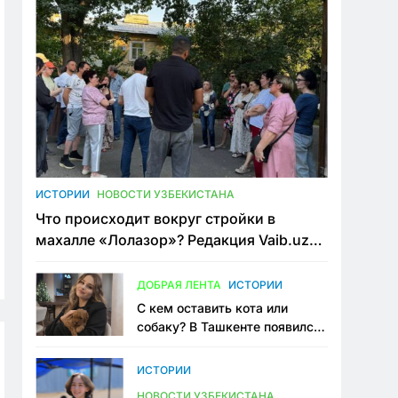
ИСТОРИИ
НОВОСТИ УЗБЕКИСТАНА
Что происходит вокруг стройки в
махалле «Лолазор»? Редакция Vaib.uz
встретилась со всеми сторонами
конфликта
ДОБРАЯ ЛЕНТА
ИСТОРИИ
С кем оставить кота или
собаку? В Ташкенте появился
первый сервис зоонянь
ИСТОРИИ
НОВОСТИ УЗБЕКИСТАНА