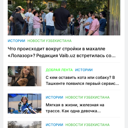
ИСТОРИИ
НОВОСТИ УЗБЕКИСТАНА
Что происходит вокруг стройки в махалле
«Лолазор»? Редакция Vaib.uz встретилась со
всеми сторонами конфликта
ДОБРАЯ ЛЕНТА
ИСТОРИИ
С кем оставить кота или собаку? В
Ташкенте появился первый сервис
зоонянь
ИСТОРИИ
НОВОСТИ УЗБЕКИСТАНА
Мягкая в жизни, железная на
трассе. Как одна девочка
переписывает автоспорт в
Узбекистане
ИСТОРИИ
НОВОСТИ УЗБЕКИСТАНА