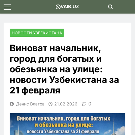
Skip
VAIB.UZ
to
content
НОВОСТИ УЗБЕКИСТАНА
Виноват начальник,
город для богатых и
обезьянка на улице:
новости Узбекистана за
21 февраля
0
Денис Влатов
21.02.2026