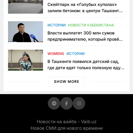
Скейтпарк на «Голубых куполах»
залили бетоном: в центре Ташкента
исчезло ещё одно общественное
пространство
ИСТОРИИ
НОВОСТИ УЗБЕКИСТАНА
Власти выплатят 300 млн сумов
предпринимателю, который провёл
пять лет в тюрьме по незаконному
приговору
WOMENS
ИСТОРИИ
В Ташкенте появился детский сад,
где дети едят только полезную еду.
Его открыла мама, которая устала
просить «кашу без сахара»
SHOW MORE
Новости на вайбе - Vaib.uz
Новое СМИ для нового времени