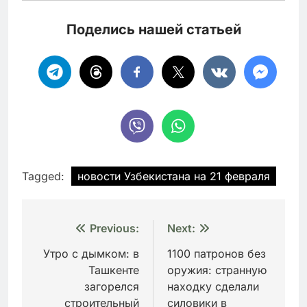
Поделись нашей статьей
Tagged:
новости Узбекистана на 21 февраля
Навигация
Previous:
Next:
по
Утро с дымком: в
1100 патронов без
Ташкенте
оружия: странную
записям
загорелся
находку сделали
строительный
силовики в