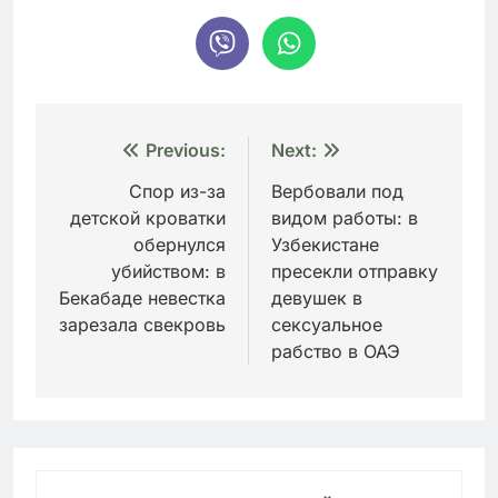
Навигация
Previous:
Next:
по
Спор из-за
Вербовали под
детской кроватки
видом работы: в
записям
обернулся
Узбекистане
убийством: в
пресекли отправку
Бекабаде невестка
девушек в
зарезала свекровь
сексуальное
рабство в ОАЭ