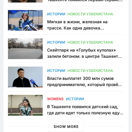
зоонянь
ИСТОРИИ
НОВОСТИ УЗБЕКИСТАНА
Мягкая в жизни, железная на
трассе. Как одна девочка
переписывает автоспорт в
Узбекистане
ИСТОРИИ
НОВОСТИ УЗБЕКИСТАНА
Скейтпарк на «Голубых куполах»
залили бетоном: в центре Ташкента
исчезло ещё одно общественное
пространство
ИСТОРИИ
НОВОСТИ УЗБЕКИСТАНА
Власти выплатят 300 млн сумов
предпринимателю, который провёл
пять лет в тюрьме по незаконному
приговору
WOMENS
ИСТОРИИ
В Ташкенте появился детский сад,
где дети едят только полезную еду.
Его открыла мама, которая устала
просить «кашу без сахара»
SHOW MORE