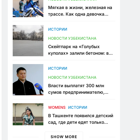
Мягкая в жизни, железная на
трассе. Как одна девочка
переписывает автоспорт в
Узбекистане
ИСТОРИИ
НОВОСТИ УЗБЕКИСТАНА
Скейтпарк на «Голубых
куполах» залили бетоном: в
центре Ташкента исчезло ещё
одно общественное
ИСТОРИИ
пространство
НОВОСТИ УЗБЕКИСТАНА
Власти выплатят 300 млн
сумов предпринимателю,
который провёл пять лет в
тюрьме по незаконному
WOMENS
ИСТОРИИ
приговору
В Ташкенте появился детский
сад, где дети едят только
полезную еду. Его открыла
мама, которая устала просить
SHOW MORE