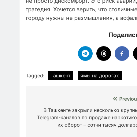
не просто дискомфорт. Это риск авари
трагедия. Хочется верить, что столичны
городу нужны не размышления, а асфал
Поделись
Tagged:
Ташкент
ямы на дорогах
Навигация
Previou
по
В Ташкенте закрыли несколько крупн
Telegram-каналов по продаже наркотико
записям
их оборот – сотни тысяч доллар