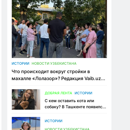
ИСТОРИИ
НОВОСТИ УЗБЕКИСТАНА
Что происходит вокруг стройки в
махалле «Лолазор»? Редакция Vaib.uz
встретилась со всеми сторонами
конфликта
ДОБРАЯ ЛЕНТА
ИСТОРИИ
С кем оставить кота или
собаку? В Ташкенте появился
первый сервис зоонянь
ИСТОРИИ
НОВОСТИ УЗБЕКИСТАНА