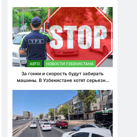
врезался в дерево
АВТО
НОВОСТИ УЗБЕКИСТАНА
За гонки и скорость будут забирать
машины. В Узбекистане хотят серьезно
ужесточить наказания для лихачей