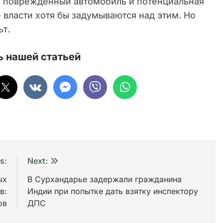
и, повреждённый автомобиль и потенциальная
е власти хотя бы задумываются над этим. Но
ьт.
 нашей статьей
s:
Next:
ых
В Сурхандарье задержали гражданина
в:
Индии при попытке дать взятку инспектору
ов
ДПС