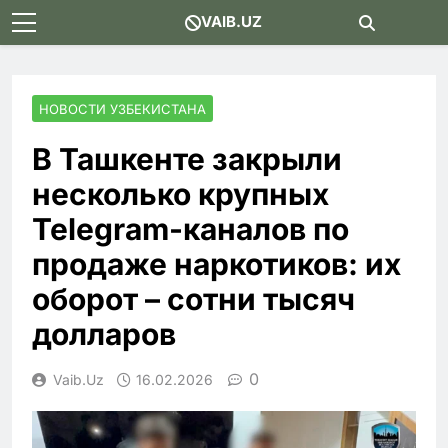
Skip
VAIB.UZ
to
content
НОВОСТИ УЗБЕКИСТАНА
В Ташкенте закрыли
несколько крупных
Telegram-каналов по
продаже наркотиков: их
оборот – сотни тысяч
долларов
0
Vaib.uz
16.02.2026