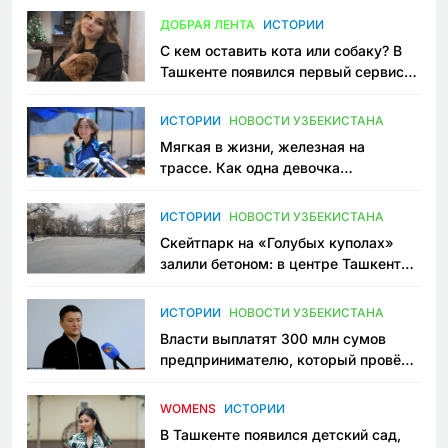
ДОБРАЯ ЛЕНТА
ИСТОРИИ
С кем оставить кота или собаку? В
Ташкенте появился первый сервис
зоонянь
ИСТОРИИ
НОВОСТИ УЗБЕКИСТАНА
Мягкая в жизни, железная на
трассе. Как одна девочка
переписывает автоспорт в
Узбекистане
ИСТОРИИ
НОВОСТИ УЗБЕКИСТАНА
Скейтпарк на «Голубых куполах»
залили бетоном: в центре Ташкента
исчезло ещё одно общественное
пространство
ИСТОРИИ
НОВОСТИ УЗБЕКИСТАНА
Власти выплатят 300 млн сумов
предпринимателю, который провёл
пять лет в тюрьме по незаконному
приговору
WOMENS
ИСТОРИИ
В Ташкенте появился детский сад,