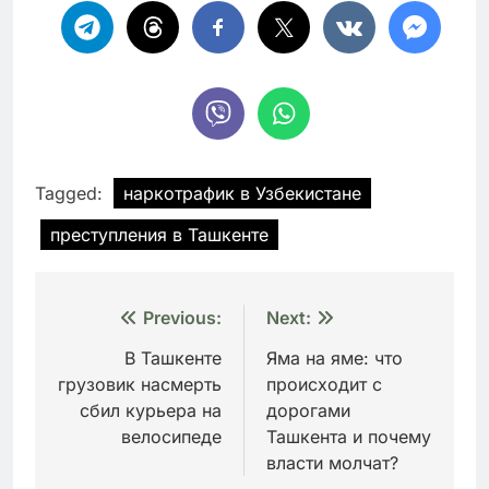
Tagged:
наркотрафик в Узбекистане
преступления в Ташкенте
Навигация
Previous:
Next:
по
В Ташкенте
Яма на яме: что
грузовик насмерть
происходит с
записям
сбил курьера на
дорогами
велосипеде
Ташкента и почему
власти молчат?