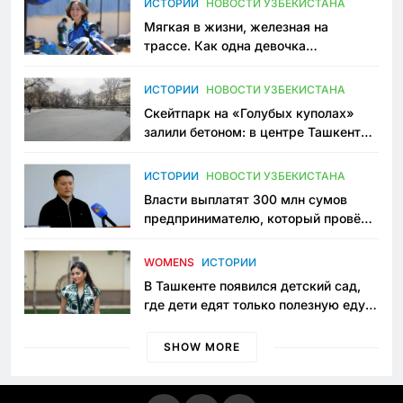
ИСТОРИИ
НОВОСТИ УЗБЕКИСТАНА
Мягкая в жизни, железная на
трассе. Как одна девочка
переписывает автоспорт в
Узбекистане
ИСТОРИИ
НОВОСТИ УЗБЕКИСТАНА
Скейтпарк на «Голубых куполах»
залили бетоном: в центре Ташкента
исчезло ещё одно общественное
пространство
ИСТОРИИ
НОВОСТИ УЗБЕКИСТАНА
Власти выплатят 300 млн сумов
предпринимателю, который провёл
пять лет в тюрьме по незаконному
приговору
WOMENS
ИСТОРИИ
В Ташкенте появился детский сад,
где дети едят только полезную еду.
Его открыла мама, которая устала
просить «кашу без сахара»
SHOW MORE