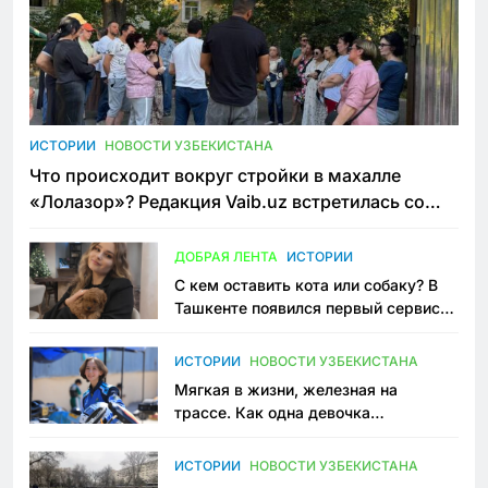
ИСТОРИИ
НОВОСТИ УЗБЕКИСТАНА
Что происходит вокруг стройки в махалле
«Лолазор»? Редакция Vaib.uz встретилась со
всеми сторонами конфликта
ДОБРАЯ ЛЕНТА
ИСТОРИИ
С кем оставить кота или собаку? В
Ташкенте появился первый сервис
зоонянь
ИСТОРИИ
НОВОСТИ УЗБЕКИСТАНА
Мягкая в жизни, железная на
трассе. Как одна девочка
переписывает автоспорт в
Узбекистане
ИСТОРИИ
НОВОСТИ УЗБЕКИСТАНА