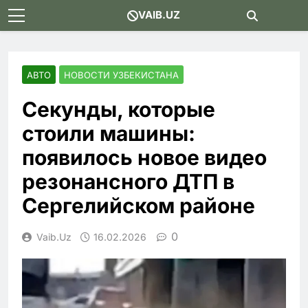
Skip
VAIB.UZ
to
content
АВТО
НОВОСТИ УЗБЕКИСТАНА
Секунды, которые
стоили машины:
появилось новое видео
резонансного ДТП в
Сергелийском районе
0
Vaib.uz
16.02.2026