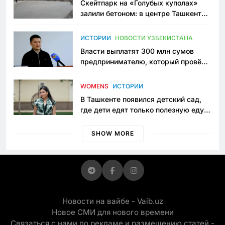
Скейтпарк на «Голубых куполах»
залили бетоном: в центре Ташкента
исчезло ещё одно общественное
пространство
ИСТОРИИ
НОВОСТИ УЗБЕКИСТАНА
Власти выплатят 300 млн сумов
предпринимателю, который провёл
пять лет в тюрьме по незаконному
приговору
WOMENS
ИСТОРИИ
В Ташкенте появился детский сад,
где дети едят только полезную еду.
Его открыла мама, которая устала
просить «кашу без сахара»
SHOW MORE
Новости на вайбе - Vaib.uz
Новое СМИ для нового времени
Связаться с нами по рекламе и размещению статей -