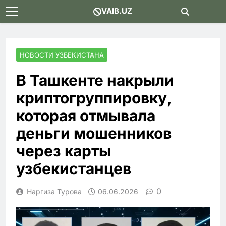
Skip
VAIB.UZ
to
content
НОВОСТИ УЗБЕКИСТАНА
В Ташкенте накрыли
криптогруппировку,
которая отмывала
деньги мошенников
через карты
узбекистанцев
0
Наргиза Турова
06.06.2026