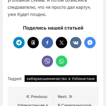
уголовной схемы. А потом объяснять
следователю, что «я просто дал карту»,
уже будет поздно.
Поделись нашей статьей
Tagged:
кибермошенничество в Узбекистане
Навигация
Previous:
Next:
Узбекистанцев в
В Самаркандской