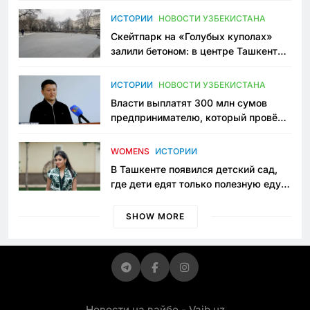
Узбекистане
ИСТОРИИ
НОВОСТИ УЗБЕКИСТАНА
Скейтпарк на «Голубых куполах»
залили бетоном: в центре Ташкента
исчезло ещё одно общественное
пространство
ИСТОРИИ
НОВОСТИ УЗБЕКИСТАНА
Власти выплатят 300 млн сумов
предпринимателю, который провёл
пять лет в тюрьме по незаконному
приговору
WOMENS
ИСТОРИИ
В Ташкенте появился детский сад,
где дети едят только полезную еду.
Его открыла мама, которая устала
просить «кашу без сахара»
SHOW MORE
Новости на вайбе - Vaib.uz