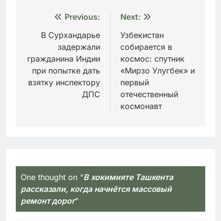
Навигация
Previous:
Next:
по
В Сурхандарье
Узбекистан
задержали
собирается в
записям
гражданина Индии
космос: спутник
при попытке дать
«Мирзо Улугбек» и
взятку инспектору
первый
ДПС
отечественный
космонавт
One thought on “
В хокимияте Ташкента
рассказали, когда начнётся массовый
ремонт дорог
”