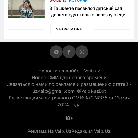
WOMENS
ИСТОРИИ
В Ташкенте появился детский сад,
где дети едят только полезную еду.
Его открыла мама, которая устала
просить «кашу без сахара»
SHOW MORE
Новости на вайбе - Vaib.uz
Новое СМИ для нового времени
Связаться с нами по рекламе и размещению статей -
uzvaib@gmail.com,
@VaibikuzBot
Регистрация электронного СМИ: №274375 от 13 мая
2024 года
18+
Реклама На Vaib.uz
Редакция Vaib.uz