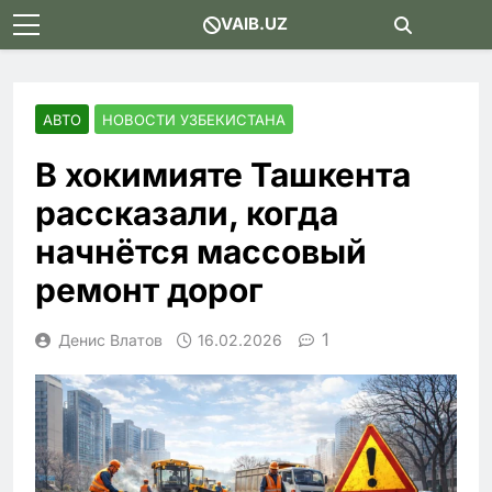
Skip
VAIB.UZ
to
content
АВТО
НОВОСТИ УЗБЕКИСТАНА
В хокимияте Ташкента
рассказали, когда
начнётся массовый
ремонт дорог
1
Денис Влатов
16.02.2026