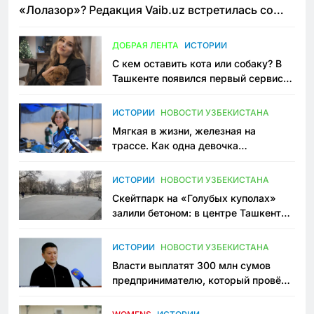
«Лолазор»? Редакция Vaib.uz встретилась со
всеми сторонами конфликта
ДОБРАЯ ЛЕНТА
ИСТОРИИ
С кем оставить кота или собаку? В
Ташкенте появился первый сервис
зоонянь
ИСТОРИИ
НОВОСТИ УЗБЕКИСТАНА
Мягкая в жизни, железная на
трассе. Как одна девочка
переписывает автоспорт в
Узбекистане
ИСТОРИИ
НОВОСТИ УЗБЕКИСТАНА
Скейтпарк на «Голубых куполах»
залили бетоном: в центре Ташкента
исчезло ещё одно общественное
пространство
ИСТОРИИ
НОВОСТИ УЗБЕКИСТАНА
Власти выплатят 300 млн сумов
предпринимателю, который провёл
пять лет в тюрьме по незаконному
приговору