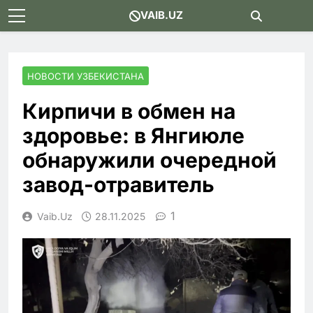
Skip
VAIB.UZ
to
content
НОВОСТИ УЗБЕКИСТАНА
Кирпичи в обмен на
здоровье: в Янгиюле
обнаружили очередной
завод-отравитель
1
Vaib.uz
28.11.2025