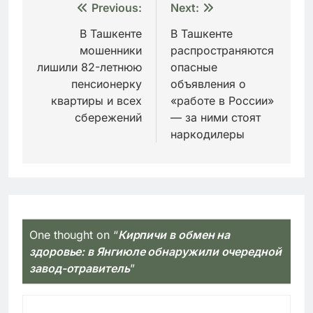
Навигация
Previous:
Next:
по
В Ташкенте
В Ташкенте
мошенники
распространяются
записям
лишили 82-летнюю
опасные
пенсионерку
объявления о
квартиры и всех
«работе в России»
сбережений
— за ними стоят
наркодилеры
One thought on “
Кирпичи в обмен на
здоровье: в Янгиюле обнаружили очередной
завод-отравитель
”