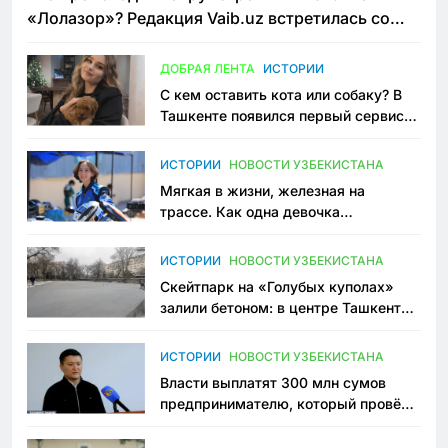
«Лолазор»? Редакция Vaib.uz встретилась со
всеми сторонами конфликта
ДОБРАЯ ЛЕНТА
ИСТОРИИ
С кем оставить кота или собаку? В
Ташкенте появился первый сервис
зоонянь
ИСТОРИИ
НОВОСТИ УЗБЕКИСТАНА
Мягкая в жизни, железная на
трассе. Как одна девочка
переписывает автоспорт в
Узбекистане
ИСТОРИИ
НОВОСТИ УЗБЕКИСТАНА
Скейтпарк на «Голубых куполах»
залили бетоном: в центре Ташкента
исчезло ещё одно общественное
пространство
ИСТОРИИ
НОВОСТИ УЗБЕКИСТАНА
Власти выплатят 300 млн сумов
предпринимателю, который провёл
пять лет в тюрьме по незаконному
приговору