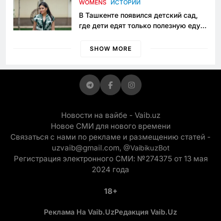
WOMENS
ИСТОРИИ
В Ташкенте появился детский сад,
где дети едят только полезную еду.
Его открыла мама, которая устала
просить «кашу без сахара»
SHOW MORE
Новости на вайбе - Vaib.uz
Новое СМИ для нового времени
Связаться с нами по рекламе и размещению статей -
uzvaib@gmail.com,
@VaibikuzBot
Регистрация электронного СМИ: №274375 от 13 мая
2024 года
18+
Реклама На Vaib.uz
Редакция Vaib.uz