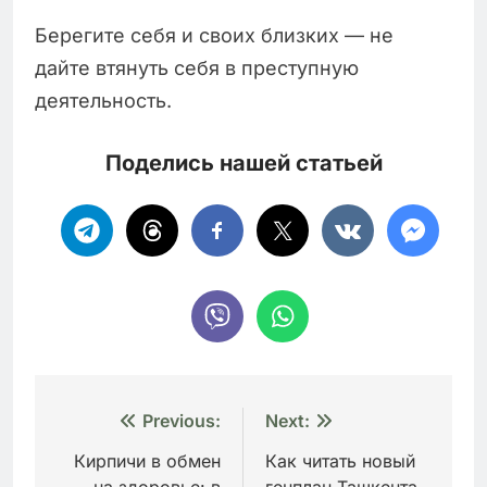
Берегите себя и своих близких — не
дайте втянуть себя в преступную
деятельность.
Поделись нашей статьей
Навигация
Previous:
Next:
по
Кирпичи в обмен
Как читать новый
на здоровье: в
генплан Ташкента