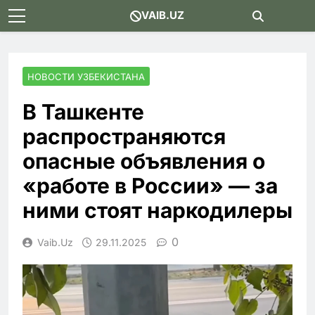
Skip
VAIB.UZ
to
content
НОВОСТИ УЗБЕКИСТАНА
В Ташкенте
распространяются
опасные объявления о
«работе в России» — за
ними стоят наркодилеры
0
Vaib.uz
29.11.2025