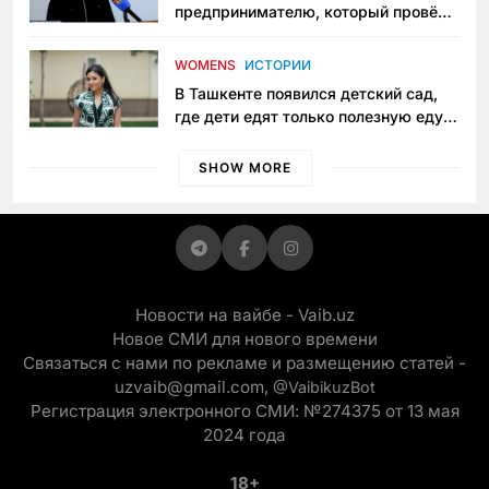
предпринимателю, который провёл
пять лет в тюрьме по незаконному
приговору
WOMENS
ИСТОРИИ
В Ташкенте появился детский сад,
где дети едят только полезную еду.
Его открыла мама, которая устала
просить «кашу без сахара»
SHOW MORE
Новости на вайбе - Vaib.uz
Новое СМИ для нового времени
Связаться с нами по рекламе и размещению статей -
uzvaib@gmail.com,
@VaibikuzBot
Регистрация электронного СМИ: №274375 от 13 мая
2024 года
18+