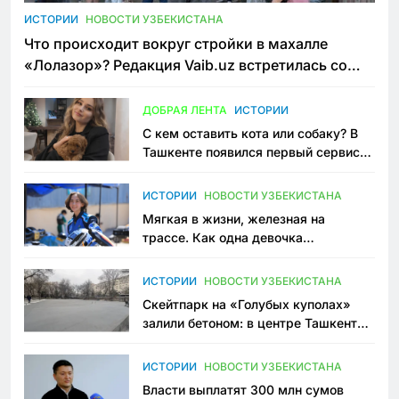
ИСТОРИИ
НОВОСТИ УЗБЕКИСТАНА
Что происходит вокруг стройки в махалле
«Лолазор»? Редакция Vaib.uz встретилась со
всеми сторонами конфликта
ДОБРАЯ ЛЕНТА
ИСТОРИИ
С кем оставить кота или собаку? В
Ташкенте появился первый сервис
зоонянь
ИСТОРИИ
НОВОСТИ УЗБЕКИСТАНА
Мягкая в жизни, железная на
трассе. Как одна девочка
переписывает автоспорт в
Узбекистане
ИСТОРИИ
НОВОСТИ УЗБЕКИСТАНА
Скейтпарк на «Голубых куполах»
залили бетоном: в центре Ташкента
исчезло ещё одно общественное
пространство
ИСТОРИИ
НОВОСТИ УЗБЕКИСТАНА
Власти выплатят 300 млн сумов