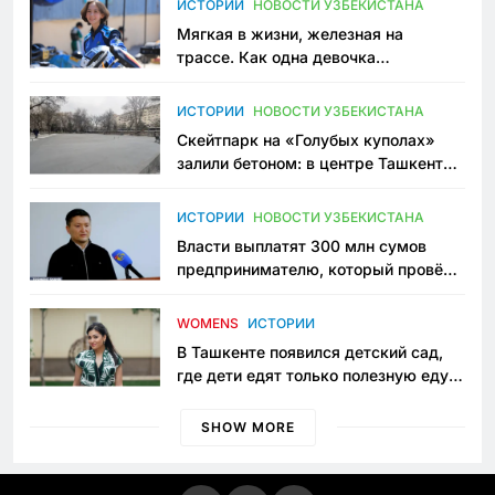
ИСТОРИИ
НОВОСТИ УЗБЕКИСТАНА
Мягкая в жизни, железная на
трассе. Как одна девочка
переписывает автоспорт в
Узбекистане
ИСТОРИИ
НОВОСТИ УЗБЕКИСТАНА
Скейтпарк на «Голубых куполах»
залили бетоном: в центре Ташкента
исчезло ещё одно общественное
пространство
ИСТОРИИ
НОВОСТИ УЗБЕКИСТАНА
Власти выплатят 300 млн сумов
предпринимателю, который провёл
пять лет в тюрьме по незаконному
приговору
WOMENS
ИСТОРИИ
В Ташкенте появился детский сад,
где дети едят только полезную еду.
Его открыла мама, которая устала
просить «кашу без сахара»
SHOW MORE