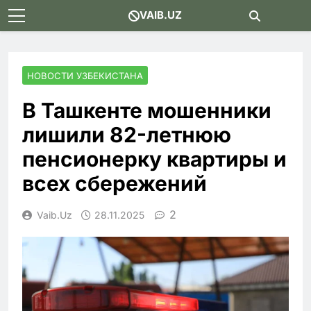
Skip
VAIB.UZ
to
content
НОВОСТИ УЗБЕКИСТАНА
В Ташкенте мошенники
лишили 82-летнюю
пенсионерку квартиры и
всех сбережений
2
Vaib.uz
28.11.2025