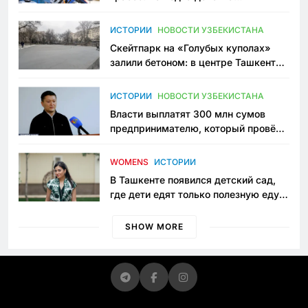
переписывает автоспорт в
Узбекистане
ИСТОРИИ
НОВОСТИ УЗБЕКИСТАНА
Скейтпарк на «Голубых куполах»
залили бетоном: в центре Ташкента
исчезло ещё одно общественное
пространство
ИСТОРИИ
НОВОСТИ УЗБЕКИСТАНА
Власти выплатят 300 млн сумов
предпринимателю, который провёл
пять лет в тюрьме по незаконному
приговору
WOMENS
ИСТОРИИ
В Ташкенте появился детский сад,
где дети едят только полезную еду.
Его открыла мама, которая устала
просить «кашу без сахара»
SHOW MORE