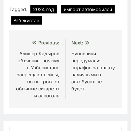
Tagged:
2024 год
импорт автомобилей
Узбекистан
Навигация
Previous:
Next:
по
Алишер Кадыров
Чиновники
объяснил, почему
передумали:
записям
в Узбекистане
штрафов за оплату
запрещают вейпы,
наличными в
но не трогают
автобусах не
обычные сигареты
будет
и алкоголь