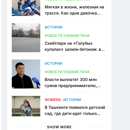
Мягкая в жизни, железная на
трассе. Как одна девочка
переписывает автоспорт в
Узбекистане
ИСТОРИИ
НОВОСТИ УЗБЕКИСТАНА
Скейтпарк на «Голубых
куполах» залили бетоном: в
центре Ташкента исчезло ещё
одно общественное
ИСТОРИИ
пространство
НОВОСТИ УЗБЕКИСТАНА
Власти выплатят 300 млн
сумов предпринимателю,
который провёл пять лет в
тюрьме по незаконному
WOMENS
ИСТОРИИ
приговору
В Ташкенте появился детский
сад, где дети едят только
полезную еду. Его открыла
мама, которая устала просить
SHOW MORE