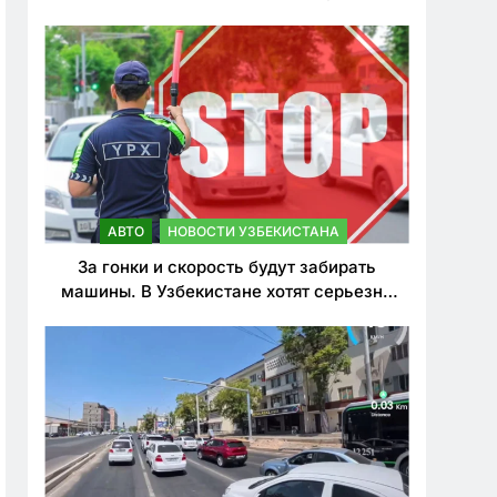
врезался в дерево
АВТО
НОВОСТИ УЗБЕКИСТАНА
За гонки и скорость будут забирать
машины. В Узбекистане хотят серьезно
ужесточить наказания для лихачей