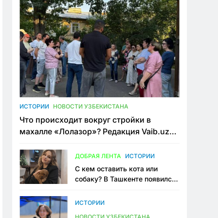
ИСТОРИИ
НОВОСТИ УЗБЕКИСТАНА
Что происходит вокруг стройки в
махалле «Лолазор»? Редакция Vaib.uz
встретилась со всеми сторонами
конфликта
ДОБРАЯ ЛЕНТА
ИСТОРИИ
С кем оставить кота или
собаку? В Ташкенте появился
первый сервис зоонянь
ИСТОРИИ
НОВОСТИ УЗБЕКИСТАНА