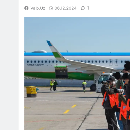
1
Vaib.uz
06.12.2024