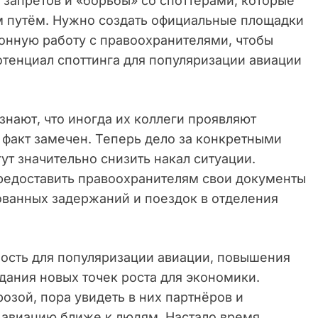
 запретов и «борьбы» со споттерами, которые
им путём. Нужно создать официальные площадки
ионную работу с правоохранителями, чтобы
отенциал споттинга для популяризации авиации
нают, что иногда их коллеги проявляют
 факт замечен. Теперь дело за конкретными
ут значительно снизить накал ситуации.
предоставить правоохранителям свои документы
ованных задержаний и поездок в отделения
ность для популяризации авиации, повышения
дания новых точек роста для экономики.
розой, пора увидеть в них партнёров и
ь авиацию ближе к людям. Настало время