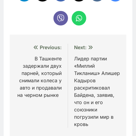
Навигация
Previous:
Next:
по
В Ташкенте
Лидер партии
задержали двух
«Миллий
записям
парней, который
Тикланиш» Алишер
снимали колеса у
Кадыров
авто и продавали
раскритиковал
на черном рынке
Байдена, заявив,
что он и его
союзники
погрузили мир в
кровь