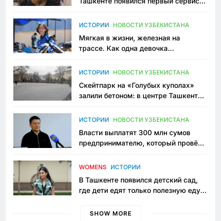
Ташкенте появился первый сервис
зоонянь
ИСТОРИИ
НОВОСТИ УЗБЕКИСТАНА
Мягкая в жизни, железная на
трассе. Как одна девочка
переписывает автоспорт в
Узбекистане
ИСТОРИИ
НОВОСТИ УЗБЕКИСТАНА
Скейтпарк на «Голубых куполах»
залили бетоном: в центре Ташкента
исчезло ещё одно общественное
пространство
ИСТОРИИ
НОВОСТИ УЗБЕКИСТАНА
Власти выплатят 300 млн сумов
предпринимателю, который провёл
пять лет в тюрьме по незаконному
приговору
WOMENS
ИСТОРИИ
В Ташкенте появился детский сад,
где дети едят только полезную еду.
Его открыла мама, которая устала
просить «кашу без сахара»
SHOW MORE