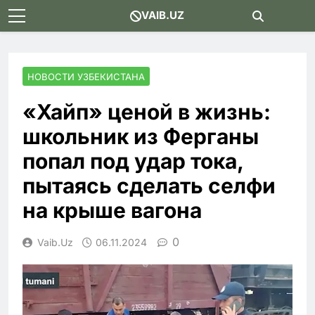
Skip
VAIB.UZ
to
content
НОВОСТИ УЗБЕКИСТАНА
«Хайп» ценой в жизнь:
школьник из Ферганы
попал под удар тока,
пытаясь сделать селфи
на крыше вагона
0
Vaib.uz
06.11.2024