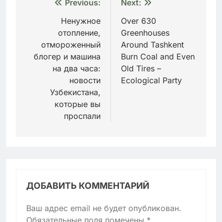
Навигация
Previous:
Next:
по
Ненужное
Over 630
отопление,
Greenhouses
записям
отмороженный
Around Tashkent
блогер и машина
Burn Coal and Even
на два часа:
Old Tires –
новости
Ecological Party
Узбекистана,
которые вы
проспали
ДОБАВИТЬ КОММЕНТАРИЙ
Ваш адрес email не будет опубликован.
Обязательные поля помечены
*