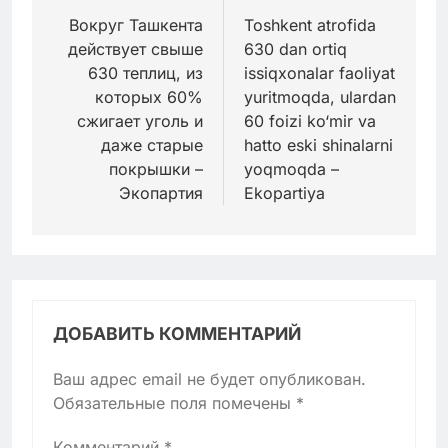
по
Вокруг Ташкента
Toshkent atrofida
действует свыше
630 dan ortiq
записям
630 теплиц, из
issiqxonalar faoliyat
которых 60%
yuritmoqda, ulardan
сжигает уголь и
60 foizi ko‘mir va
даже старые
hatto eski shinalarni
покрышки –
yoqmoqda –
Экопартия
Ekopartiya
ДОБАВИТЬ КОММЕНТАРИЙ
Ваш адрес email не будет опубликован.
Обязательные поля помечены
*
Комментарий
*