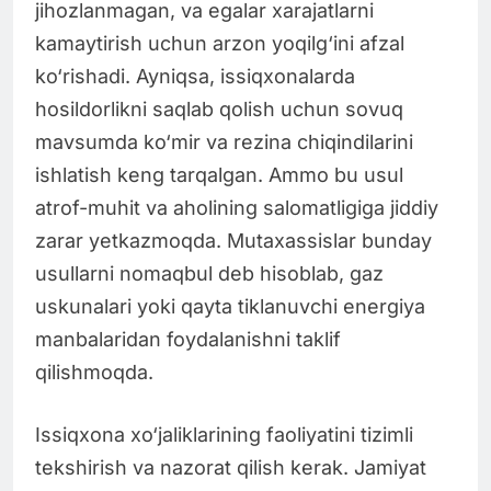
jihozlanmagan, va egalar xarajatlarni
kamaytirish uchun arzon yoqilg‘ini afzal
ko‘rishadi. Ayniqsa, issiqxonalarda
hosildorlikni saqlab qolish uchun sovuq
mavsumda ko‘mir va rezina chiqindilarini
ishlatish keng tarqalgan. Ammo bu usul
atrof-muhit va aholining salomatligiga jiddiy
zarar yetkazmoqda. Mutaxassislar bunday
usullarni nomaqbul deb hisoblab, gaz
uskunalari yoki qayta tiklanuvchi energiya
manbalaridan foydalanishni taklif
qilishmoqda.
Issiqxona xo‘jaliklarining faoliyatini tizimli
tekshirish va nazorat qilish kerak. Jamiyat