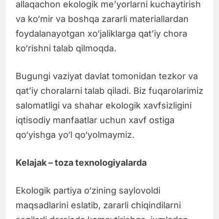
allaqachon ekologik me’yorlarni kuchaytirish
va ko‘mir va boshqa zararli materiallardan
foydalanayotgan xo‘jaliklarga qat’iy chora
ko‘rishni talab qilmoqda.
Bugungi vaziyat davlat tomonidan tezkor va
qat’iy choralarni talab qiladi. Biz fuqarolarimiz
salomatligi va shahar ekologik xavfsizligini
iqtisodiy manfaatlar uchun xavf ostiga
qo‘yishga yo‘l qo‘yolmaymiz.
Kelajak – toza texnologiyalarda
Ekologik partiya o‘zining saylovoldi
maqsadlarini eslatib, zararli chiqindilarni