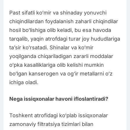
Past sifatli ko‘mir va shinaday yonuvchi
chiqindilardan foydalanish zaharli chiqindilar
hosil bo‘lishiga olib keladi, bu esa havoda
tarqalib, yaqin atrofdagi turar joy hududlariga
ta’sir ko‘rsatadi. Shinalar va ko‘mir
yoqilganda chiqariladigan zararli moddalar
o‘pka kasalliklariga olib kelishi mumkin
bo‘lgan kanserogen va og‘ir metallarni o‘z
ichiga oladi.
Nega issiqxonalar havoni ifloslantiradi?
Toshkent atrofidagi ko‘plab issiqxonalar
zamonaviy filtratsiya tizimlari bilan