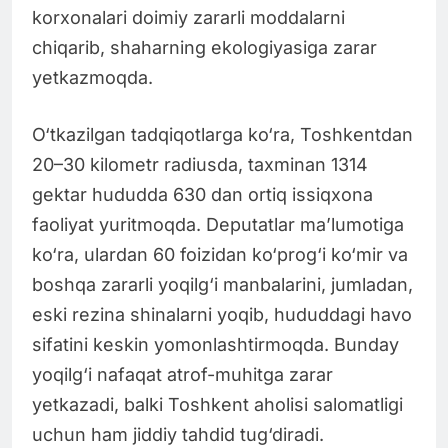
korxonalari doimiy zararli moddalarni
chiqarib, shaharning ekologiyasiga zarar
yetkazmoqda.
O‘tkazilgan tadqiqotlarga ko‘ra, Toshkentdan
20–30 kilometr radiusda, taxminan 1314
gektar hududda 630 dan ortiq issiqxona
faoliyat yuritmoqda. Deputatlar ma’lumotiga
ko‘ra, ulardan 60 foizidan ko‘prog‘i ko‘mir va
boshqa zararli yoqilg‘i manbalarini, jumladan,
eski rezina shinalarni yoqib, hududdagi havo
sifatini keskin yomonlashtirmoqda. Bunday
yoqilg‘i nafaqat atrof-muhitga zarar
yetkazadi, balki Toshkent aholisi salomatligi
uchun ham jiddiy tahdid tug‘diradi.