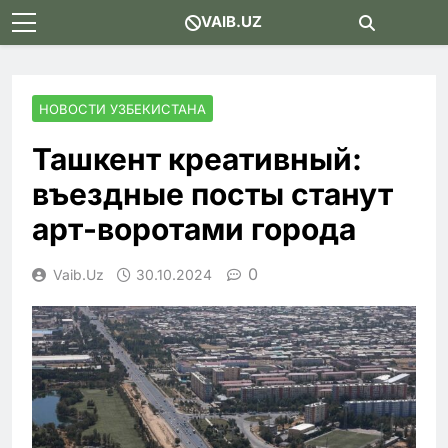
Skip
VAIB.UZ
to
content
НОВОСТИ УЗБЕКИСТАНА
Ташкент креативный:
въездные посты станут
арт-воротами города
0
Vaib.uz
30.10.2024