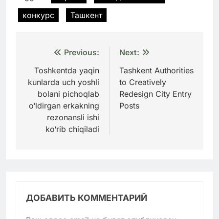
конкурс
Ташкент
Навигация
Previous:
Next:
по
Toshkentda yaqin
Tashkent Authorities
kunlarda uch yoshli
to Creatively
записям
bolani pichoqlab
Redesign City Entry
o‘ldirgan erkakning
Posts
rezonansli ishi
ko‘rib chiqiladi
ДОБАВИТЬ КОММЕНТАРИЙ