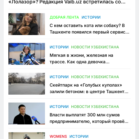
«Лолазор»? Редакция Vaib.uz встретилась со
всеми сторонами конфликта
ДОБРАЯ ЛЕНТА
ИСТОРИИ
С кем оставить кота или собаку? В
Ташкенте появился первый сервис
зоонянь
ИСТОРИИ
НОВОСТИ УЗБЕКИСТАНА
Мягкая в жизни, железная на
трассе. Как одна девочка
переписывает автоспорт в
Узбекистане
ИСТОРИИ
НОВОСТИ УЗБЕКИСТАНА
Скейтпарк на «Голубых куполах»
залили бетоном: в центре Ташкента
исчезло ещё одно общественное
пространство
ИСТОРИИ
НОВОСТИ УЗБЕКИСТАНА
Власти выплатят 300 млн сумов
предпринимателю, который провёл
пять лет в тюрьме по незаконному
приговору
WOMENS
ИСТОРИИ