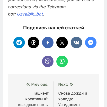
corrections via the Telegram
bot:
Uzvaibik_bot
.
Поделись нашей статьей
Навигация
Previous:
Next:
по
Ташкент
Снова дожди и
креативный:
холода:
записям
въездные посты
Узгидромет