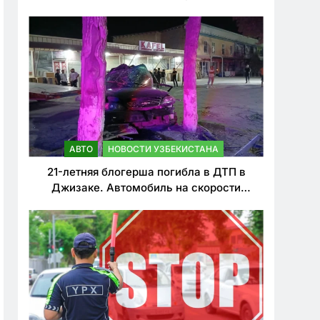
о резком ужесточении наказаний для
нарушителей ПДД
АВТО
НОВОСТИ УЗБЕКИСТАНА
21-летняя блогерша погибла в ДТП в
Джизаке. Автомобиль на скорости
врезался в дерево