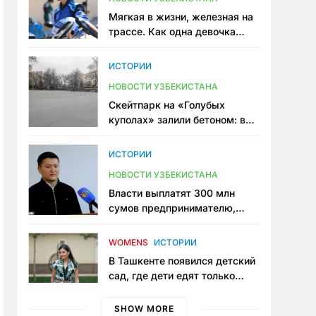
Мягкая в жизни, железная на
трассе. Как одна девочка
переписывает автоспорт в
Узбекистане
ИСТОРИИ
НОВОСТИ УЗБЕКИСТАНА
Скейтпарк на «Голубых
куполах» залили бетоном: в
центре Ташкента исчезло ещё
одно общественное
ИСТОРИИ
пространство
НОВОСТИ УЗБЕКИСТАНА
Власти выплатят 300 млн
сумов предпринимателю,
который провёл пять лет в
тюрьме по незаконному
WOMENS
ИСТОРИИ
приговору
В Ташкенте появился детский
сад, где дети едят только
полезную еду. Его открыла
мама, которая устала просить
SHOW MORE