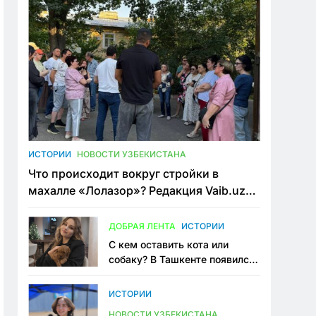
ИСТОРИИ
НОВОСТИ УЗБЕКИСТАНА
Что происходит вокруг стройки в
махалле «Лолазор»? Редакция Vaib.uz
встретилась со всеми сторонами
конфликта
ДОБРАЯ ЛЕНТА
ИСТОРИИ
С кем оставить кота или
собаку? В Ташкенте появился
первый сервис зоонянь
ИСТОРИИ
НОВОСТИ УЗБЕКИСТАНА