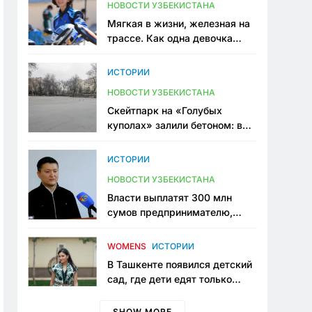
НОВОСТИ УЗБЕКИСТАНА
Мягкая в жизни, железная на
трассе. Как одна девочка
переписывает автоспорт в
Узбекистане
ИСТОРИИ
НОВОСТИ УЗБЕКИСТАНА
Скейтпарк на «Голубых
куполах» залили бетоном: в
центре Ташкента исчезло ещё
одно общественное
ИСТОРИИ
пространство
НОВОСТИ УЗБЕКИСТАНА
Власти выплатят 300 млн
сумов предпринимателю,
который провёл пять лет в
тюрьме по незаконному
WOMENS
ИСТОРИИ
приговору
В Ташкенте появился детский
сад, где дети едят только
полезную еду. Его открыла
мама, которая устала просить
SHOW MORE