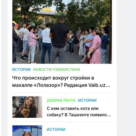
ИСТОРИИ
НОВОСТИ УЗБЕКИСТАНА
Что происходит вокруг стройки в
махалле «Лолазор»? Редакция Vaib.uz
встретилась со всеми сторонами
конфликта
ДОБРАЯ ЛЕНТА
ИСТОРИИ
С кем оставить кота или
собаку? В Ташкенте появился
первый сервис зоонянь
ИСТОРИИ