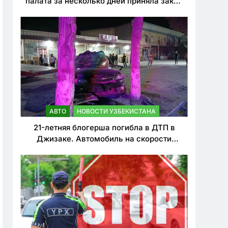
палата за несколько дней приняла закон
о резком ужесточении наказаний для
нарушителей ПДД
АВТО
НОВОСТИ УЗБЕКИСТАНА
21-летняя блогерша погибла в ДТП в
Джизаке. Автомобиль на скорости
врезался в дерево