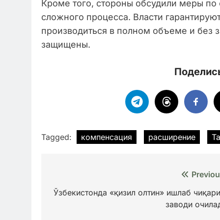
Кроме того, стороны обсудили меры по
сложного процесса. Власти гарантируют
производиться в полном объеме и без з
защищены.
Поделись
Tagged:
компенсация
расширение
Т
Навигация
Previou
по
Ўзбекистонда «қизил олтин» ишлаб чиқар
заводи очила
записям