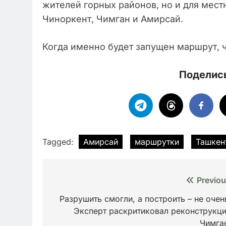
жителей горных районов, но и для мес
Чиноркент, Чимган и Амирсай.
Когда именно будет запущен маршрут, 
Поделись
Tagged:
Амирсай
маршрутки
Ташкен
Навигация
Previou
по
Разрушить смогли, а построить – не очен
Эксперт раскритиковал реконструкц
записям
Чимга