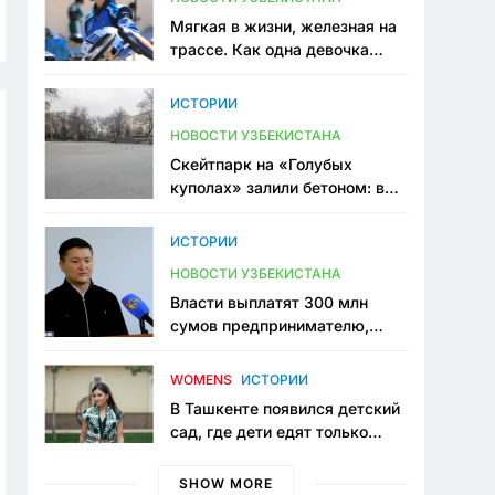
Мягкая в жизни, железная на
трассе. Как одна девочка
переписывает автоспорт в
Узбекистане
ИСТОРИИ
НОВОСТИ УЗБЕКИСТАНА
Скейтпарк на «Голубых
куполах» залили бетоном: в
центре Ташкента исчезло ещё
одно общественное
ИСТОРИИ
пространство
НОВОСТИ УЗБЕКИСТАНА
Власти выплатят 300 млн
сумов предпринимателю,
который провёл пять лет в
тюрьме по незаконному
WOMENS
ИСТОРИИ
приговору
В Ташкенте появился детский
сад, где дети едят только
полезную еду. Его открыла
мама, которая устала просить
SHOW MORE