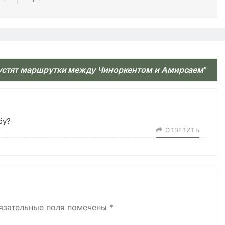
пустят маршрутки между Чиноркентом и Амирсаем
”
бу?
ОТВЕТИТЬ
язательные поля помечены
*