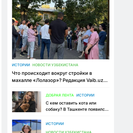
ИСТОРИИ
НОВОСТИ УЗБЕКИСТАНА
Что происходит вокруг стройки в
махалле «Лолазор»? Редакция Vaib.uz
встретилась со всеми сторонами
конфликта
ДОБРАЯ ЛЕНТА
ИСТОРИИ
С кем оставить кота или
собаку? В Ташкенте появился
первый сервис зоонянь
ИСТОРИИ
НОВОСТИ УЗБЕКИСТАНА