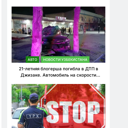
о резком ужесточении наказаний для
нарушителей ПДД
АВТО
НОВОСТИ УЗБЕКИСТАНА
21-летняя блогерша погибла в ДТП в
Джизаке. Автомобиль на скорости
врезался в дерево