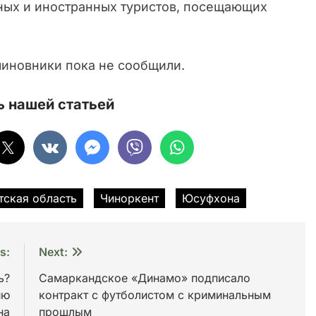
тных и иностранных туристов, посещающих
чиновники пока не сообщили.
 нашей статьей
тская область
Чиноркент
Юсуфхона
s:
Next:
ь?
Самаркандское «Динамо» подписало
ию
контракт с футболистом с криминальным
на
прошлым