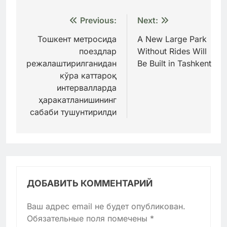
Навигация
Previous:
Next:
по
Тошкент метросида
A New Large Park
поездлар
Without Rides Will
записям
режалаштирилганидан
Be Built in Tashkent
кўра каттароқ
интервалларда
ҳаракатланишининг
сабаби тушунтирилди
ДОБАВИТЬ КОММЕНТАРИЙ
Ваш адрес email не будет опубликован.
Обязательные поля помечены
*