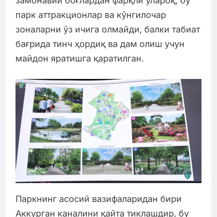
замонавий боғлардан фарқли ўлароқ, бу
парк аттракционлар ва кўнгилочар
зоналарни ўз ичига олмайди, балки табиат
бағрида тинч ҳордиқ ва дам олиш учун
майдон яратишга қаратилган.
Паркнинг асосий вазифаларидан бири
Аккурган каналини қайта тиклашдир, бу