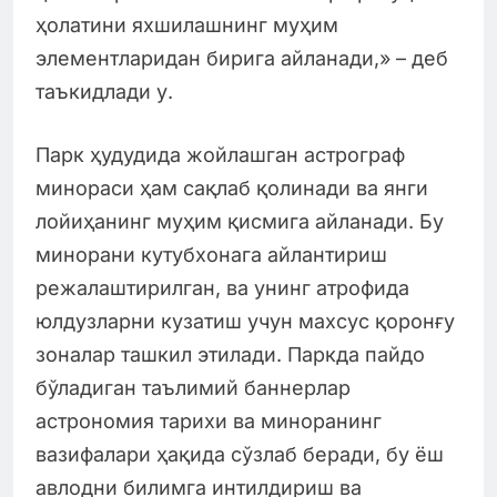
ҳолатини яхшилашнинг муҳим
элементларидан бирига айланади,» – деб
таъкидлади у.
Парк ҳудудида жойлашган астрограф
минораси ҳам сақлаб қолинади ва янги
лойиҳанинг муҳим қисмига айланади. Бу
минорани кутубхонага айлантириш
режалаштирилган, ва унинг атрофида
юлдузларни кузатиш учун махсус қоронғу
зоналар ташкил этилади. Паркда пайдо
бўладиган таълимий баннерлар
астрономия тарихи ва миноранинг
вазифалари ҳақида сўзлаб беради, бу ёш
авлодни билимга интилдириш ва