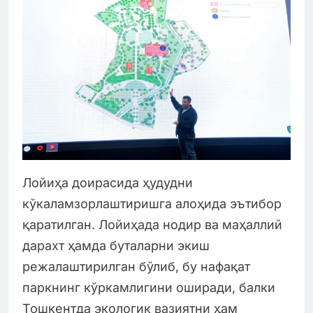
Лойиҳа доирасида ҳудудни
кўкаламзорлаштиришга алоҳида эътибор
қаратилган. Лойиҳада нодир ва маҳаллий
дарахт ҳамда буталарни экиш
режалаштирилган бўлиб, бу нафақат
паркнинг кўркамлигини оширади, балки
Тошкентда экологик вазиятни ҳам