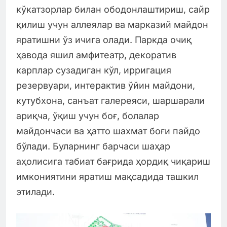
кўкатзорлар билан ободонлаштириш, сайр
қилиш учун аллеялар ва марказий майдон
яратишни ўз ичига олади. Паркда очиқ
ҳавода яшил амфитеатр, декоратив
карплар сузадиган кўл, ирригация
резервуари, интерактив ўйин майдони,
кутубхона, санъат галереяси, шаршарали
ариқча, ўқиш учун боғ, болалар
майдончаси ва ҳатто шахмат боғи пайдо
бўлади. Буларнинг барчаси шаҳар
аҳолисига табиат бағрида ҳордиқ чиқариш
имкониятини яратиш мақсадида ташкил
этилади.