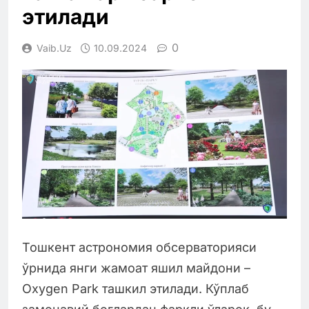
этилади
0
Vaib.uz
10.09.2024
Тошкент астрономия обсерваторияси
ўрнида янги жамоат яшил майдони –
Oxygen Park ташкил этилади. Кўплаб