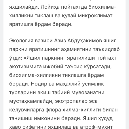
яхшилайди. Лойиҳа пойтахтда биохилма-
хилликни тиклаш ва қулай микроклимат
яратишга ёрдам беради.
Экология вазири Азиз Абдуҳакимов яшил
паркни яратишнинг аҳамиятини таъкидлаб
ўтди: «Яшил паркнинг яратилиши пойтахт
экотизимига ижобий таъсир кўрсатади,
биохилма-хилликни тиклашга ёрдам
беради. Нодир ва маҳаллий ўсимлик
турларини экиш табиий мувозанатни
мустаҳкамлайди, экотропалар эса
келувчиларга флора хилма-хиллиги билан
танишиш имконини беради. Яшил ҳудуд
ҳаво сифатини яхшилаш ва атроф-муҳит