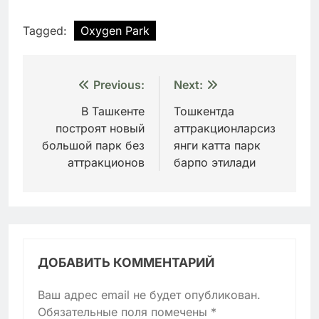
Tagged:
Oxygen Park
Навигация
Previous:
Next:
по
В Ташкенте
Тошкентда
построят новый
аттракционларсиз
записям
большой парк без
янги катта парк
аттракционов
барпо этилади
ДОБАВИТЬ КОММЕНТАРИЙ
Ваш адрес email не будет опубликован.
Обязательные поля помечены
*