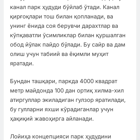
канал парк ҳудуди бўйлаб ўтади. Канал
қирғоқлари тош билан қопланади, ва
унинг ёнида соя берувчи дарахтлар ва
кўпқаватли ўсимликлар билан қуршалган
обод йўлак пайдо бўлади. Бу сайр ва дам
олиш учун табиий ва ёқимли муҳит
яратади.
Бундан ташқари, паркда 4000 квадрат
метр майдонда 100 дан ортиқ хилма-хил
атиргуллар экиладиган гулзор яратилади,
бу гулларни яхши кўрадиганлар учун
ҳақиқий жавоҳирга айланади.
Лойиҳа концепцияси парк ҳудудини