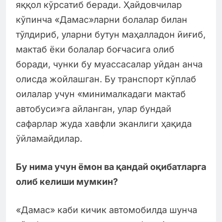
яққол кўрсатиб беради. Ҳайдовчилар
кўпинча «Дамас»ларни болалар билан
тўлдириб, уларни бутун маҳалладон йиғиб,
мактаб ёки болалар боғчасига олиб
боради, чунки бу муассасалар уйдан анча
олисда жойлашган. Бу транспорт кўплаб
оилалар учун «минималкадаги мактаб
автобуси»га айланган, улар бундай
сафарлар жуда хавфли эканлиги ҳақида
ўйламайдилар.
Бу нима учун ёмон ва қандай оқибатларга
олиб келиши мумкин?
«Дамас» каби кичик автомобилда шунча