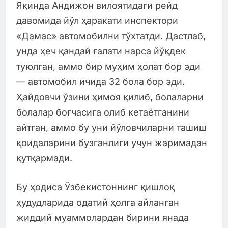
Яқинда Андижон вилоятидаги рейд
давомида йўл ҳаракати инспектори
«Дамас» автомобилни тўхтатди. Дастлаб,
унда ҳеч қандай ғалати нарса йўқдек
туюлган, аммо бир муҳим ҳолат бор эди
— автомобил ичида 32 бола бор эди.
Ҳайдовчи ўзини ҳимоя қилиб, болаларни
болалар боғчасига олиб кетаётганини
айтган, аммо бу уни йўловчиларни ташиш
қоидаларини бузганлиги учун жаримадан
қутқармади.
Бу ҳодиса Ўзбекистоннинг қишлоқ
ҳудудларида одатий ҳолга айланган
жиддий муаммолардан бирини янада