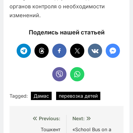
органов контроля о необходимости
изменений.
Поделись нашей статьей
Tagged:
Дамас
перевозка детей
Навигация
Previous:
Next:
по
Тошкент
«School Bus on a