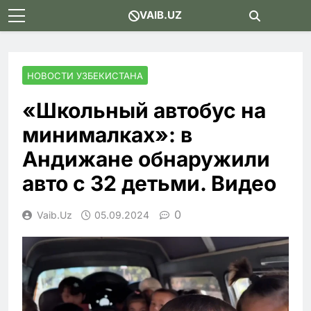
Skip
VAIB.UZ
to
content
НОВОСТИ УЗБЕКИСТАНА
«Школьный автобус на
минималках»: в
Андижане обнаружили
авто с 32 детьми. Видео
0
Vaib.uz
05.09.2024