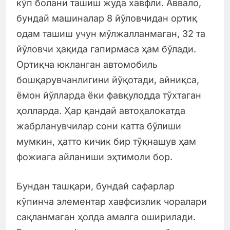
кўп болани ташиш жуда хавфли. Аввало,
бундай машиналар 8 йўловчидан ортиқ
одам ташиш учун мўлжалланмаган, 32 та
йўловчи ҳақида гапирмаса ҳам бўлади.
Ортиқча юкланган автомобиль
бошқарувчанлигини йўқотади, айниқса,
ёмон йўлларда ёки фавқулодда тўхтаган
ҳолларда. Ҳар қандай автоҳалокатда
жабрланувчилар сони катта бўлиши
мумкин, ҳатто кичик бир тўқнашув ҳам
фожиага айланиши эҳтимоли бор.
Бундан ташқари, бундай сафарлар
кўпинча элементар хавфсизлик чоралари
сақланмаган ҳолда амалга оширилади.