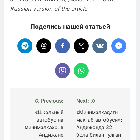
Russian version of the article
Поделись нашей статьей
Навигация
Previous:
Next:
по
«Школьный
«Минималкадаги
автобус на
мактаб автобуси»:
записям
минималках»: в
Андижонда 32
Андижане
бола билан тўлган