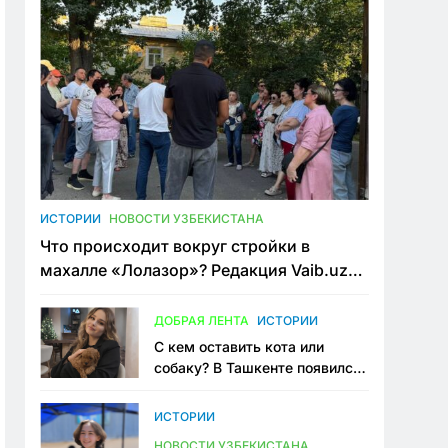
ИСТОРИИ
НОВОСТИ УЗБЕКИСТАНА
Что происходит вокруг стройки в
махалле «Лолазор»? Редакция Vaib.uz
встретилась со всеми сторонами
конфликта
ДОБРАЯ ЛЕНТА
ИСТОРИИ
С кем оставить кота или
собаку? В Ташкенте появился
первый сервис зоонянь
ИСТОРИИ
НОВОСТИ УЗБЕКИСТАНА