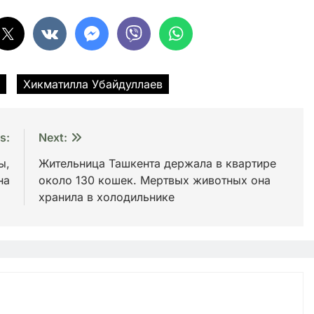
Хикматилла Убайдуллаев
s:
Next:
ы,
Жительница Ташкента держала в квартире
на
около 130 кошек. Мертвых животных она
хранила в холодильнике