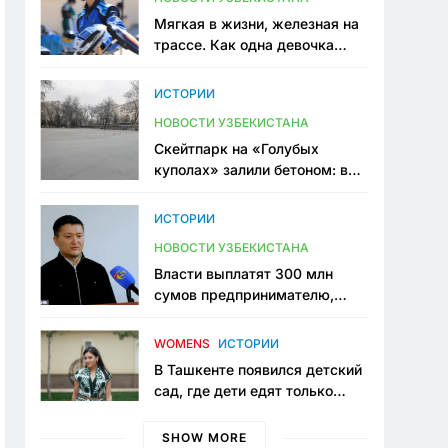
Мягкая в жизни, железная на
трассе. Как одна девочка
переписывает автоспорт в
Узбекистане
ИСТОРИИ
НОВОСТИ УЗБЕКИСТАНА
Скейтпарк на «Голубых
куполах» залили бетоном: в
центре Ташкента исчезло ещё
одно общественное
ИСТОРИИ
пространство
НОВОСТИ УЗБЕКИСТАНА
Власти выплатят 300 млн
сумов предпринимателю,
который провёл пять лет в
тюрьме по незаконному
WOMENS
ИСТОРИИ
приговору
В Ташкенте появился детский
сад, где дети едят только
полезную еду. Его открыла
мама, которая устала просить
SHOW MORE