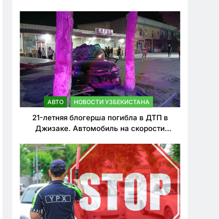
о резком ужесточении наказаний для
нарушителей ПДД
АВТО
НОВОСТИ УЗБЕКИСТАНА
21-летняя блогерша погибла в ДТП в
Джизаке. Автомобиль на скорости
врезался в дерево