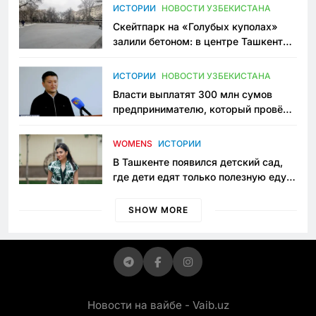
Узбекистане
ИСТОРИИ
НОВОСТИ УЗБЕКИСТАНА
Скейтпарк на «Голубых куполах»
залили бетоном: в центре Ташкента
исчезло ещё одно общественное
пространство
ИСТОРИИ
НОВОСТИ УЗБЕКИСТАНА
Власти выплатят 300 млн сумов
предпринимателю, который провёл
пять лет в тюрьме по незаконному
приговору
WOMENS
ИСТОРИИ
В Ташкенте появился детский сад,
где дети едят только полезную еду.
Его открыла мама, которая устала
просить «кашу без сахара»
SHOW MORE
Новости на вайбе - Vaib.uz