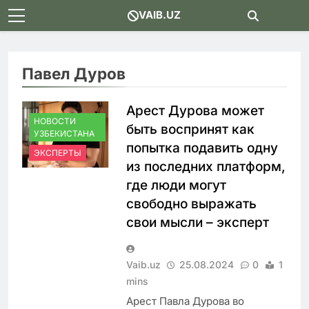
Skip
VAIB.UZ
to
content
Павел Дуров
Арест Дурова может
НОВОСТИ
быть воспринят как
УЗБЕКИСТАНА
попытка подавить одну
ЭКСПЕРТЫ
из последних платформ,
где люди могут
свободно выражать
свои мысли – эксперт
Vaib.uz
25.08.2024
0
1
mins
Арест Павла Дурова во